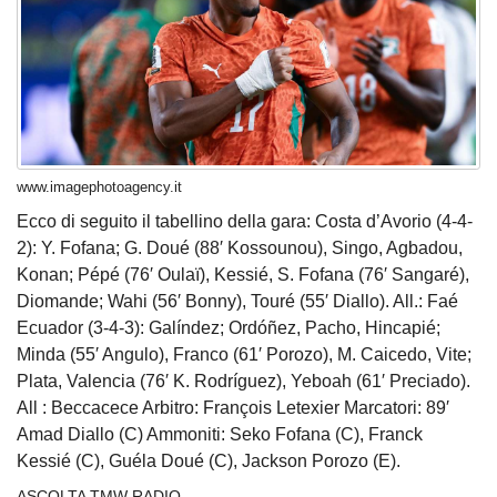
www.imagephotoagency.it
Ecco di seguito il tabellino della gara: Costa d’Avorio (4-4-
2): Y. Fofana; G. Doué (88′ Kossounou), Singo, Agbadou,
Konan; Pépé (76′ Oulaï), Kessié, S. Fofana (76′ Sangaré),
Diomande; Wahi (56′ Bonny), Touré (55′ Diallo). All.: Faé
Ecuador (3-4-3): Galíndez; Ordóñez, Pacho, Hincapié;
Minda (55′ Angulo), Franco (61′ Porozo), M. Caicedo, Vite;
Plata, Valencia (76′ K. Rodríguez), Yeboah (61′ Preciado).
All : Beccacece Arbitro: François Letexier Marcatori: 89′
Amad Diallo (C) Ammoniti: Seko Fofana (C), Franck
Kessié (C), Guéla Doué (C), Jackson Porozo (E).
ASCOLTA TMW RADIO