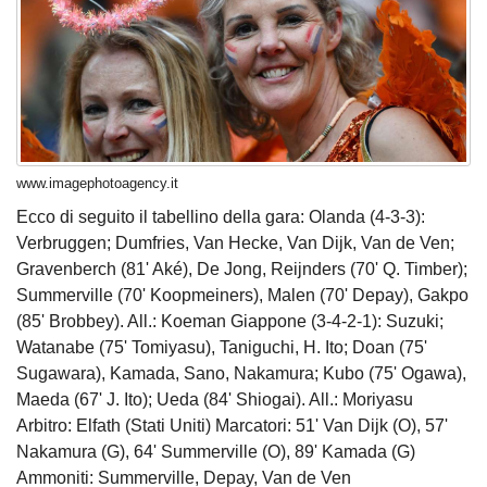
www.imagephotoagency.it
Ecco di seguito il tabellino della gara: Olanda (4-3-3):
Verbruggen; Dumfries, Van Hecke, Van Dijk, Van de Ven;
Gravenberch (81' Aké), De Jong, Reijnders (70' Q. Timber);
Summerville (70' Koopmeiners), Malen (70' Depay), Gakpo
(85' Brobbey). All.: Koeman Giappone (3-4-2-1): Suzuki;
Watanabe (75' Tomiyasu), Taniguchi, H. Ito; Doan (75'
Sugawara), Kamada, Sano, Nakamura; Kubo (75' Ogawa),
Maeda (67' J. Ito); Ueda (84' Shiogai). All.: Moriyasu
Arbitro: Elfath (Stati Uniti) Marcatori: 51' Van Dijk (O), 57'
Nakamura (G), 64' Summerville (O), 89' Kamada (G)
Ammoniti: Summerville, Depay, Van de Ven