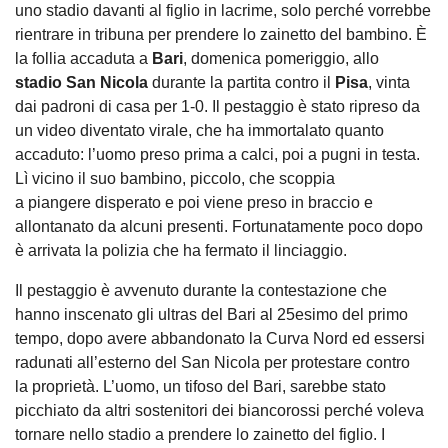
uno stadio davanti al figlio in lacrime, solo perché vorrebbe
rientrare in tribuna per prendere lo zainetto del bambino. È
la follia accaduta a
Bari
, domenica pomeriggio, allo
stadio San Nicola
durante la partita contro il
Pisa
, vinta
dai padroni di casa per 1-0. Il pestaggio è stato ripreso da
un video diventato virale, che ha immortalato quanto
accaduto: l’uomo preso prima a calci, poi a pugni in testa.
Lì vicino il suo bambino, piccolo, che scoppia
a piangere disperato e poi viene preso in braccio e
allontanato da alcuni presenti. Fortunatamente poco dopo
è arrivata la polizia che ha fermato il linciaggio.
Il pestaggio è avvenuto durante la contestazione che
hanno inscenato gli ultras del Bari al 25esimo del primo
tempo, dopo avere abbandonato la Curva Nord ed essersi
radunati all’esterno del San Nicola per protestare contro
la proprietà. L’uomo, un tifoso del Bari, sarebbe stato
picchiato da altri sostenitori dei biancorossi perché voleva
tornare nello stadio a prendere lo zainetto del figlio. I