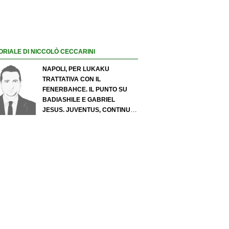
ORIALE DI NICCOLÒ CECCARINI
NAPOLI, PER LUKAKU
TRATTATIVA CON IL
FENERBAHCE. IL PUNTO SU
BADIASHILE E GABRIEL
JESUS. JUVENTUS, CONTINUA
IL PRESSING SU LUKUMI E IN
ATTACCO SI INSISTE PER
ZIRKZEE. PER SUZUKI
OFFERTA DA 35 MILIONI DEL
PSG