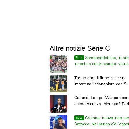
Altre notizie Serie C
Sambenedettese, in arr
TMW
innesto a centrocampo: vicino
svincolato Buljan
Trento grandi firme: vince da
imbattuto il triangolare con Su
e Campodarsego
Catania, Longo: "Alla pari con
ottimo Vicenza. Mercato? Parl
di campo"
Crotone, nuova idea pe
TMW
l'attacco. Nel mirino c'è l'espe