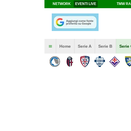
NETWORK
EVENTI LIVE
TMW RA
Home
Serie A
Serie B
Serie