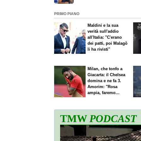
Rosafio dell'Altamura
PRIMO PIANO
Maldini e la sua
verità sull'addio
all'Italia: "C'erano
dei patti, poi Malagò
li ha rivisti"
Milan, che tonfo a
Giacarta: il Chelsea
domina e ne fa 3.
Amorim: "Rosa
ampia, faremo
scelte"
TMW
PODCAST