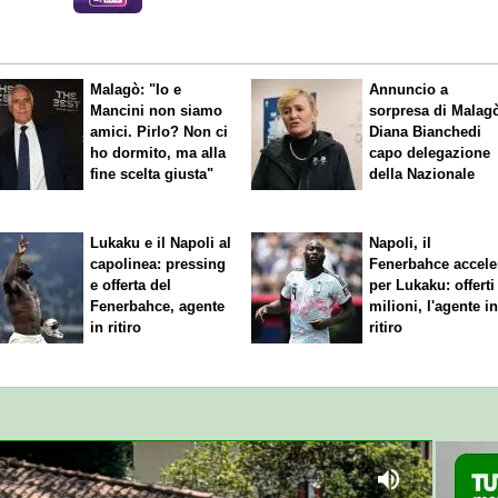
dalla Virtus Entella
Malagò: "Io e
Annuncio a
Mancini non siamo
sorpresa di Malag
amici. Pirlo? Non ci
Diana Bianchedi
ho dormito, ma alla
capo delegazione
fine scelta giusta"
della Nazionale
Lukaku e il Napoli al
Napoli, il
capolinea: pressing
Fenerbahce accele
e offerta del
per Lukaku: offerti
Fenerbahce, agente
milioni, l'agente i
in ritiro
ritiro