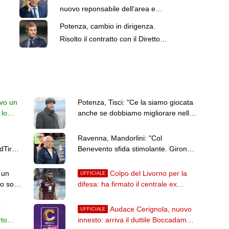
nuovo reponsabile dell’area e
progetto tecnico
Potenza, cambio in dirigenza.
Risolto il contratto con il Direttore
Sportivo De Vito
ivo un
Potenza, Tisci: "Ce la siamo giocata
 lo
anche se dobbiamo migliorare nelle
scelte"
Ravenna, Mandorlini: "Col
dTirol
Benevento sfida stimolante. Girone
B? Il livello si è alzato"
 un
Colpo del Livorno per la
UFFICIALE
o solo
difesa: ha firmato il centrale ex
Torino Koffi Djidji
r
Audace Cerignola, nuovo
UFFICIALE
rto
innesto: arriva il duttile Boccadamo