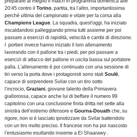
preparare al meglio il match in programma domenica alle
20:45 contro il
Torino
, partita, tra l'altro, importantissima
perché ultima del campionato e vitale per la corsa alla
Champions League
. La squadra, quest'oggi, ha iniziato
riscaldandosi palleggiando prima tutti assieme per poi
passare a esercizi di rapidità, velocità e cambi di direzione.
I portieri invece hanno iniziato il loro allenamento
lavorando con il pallone tra i piedi, per poi passare a
esercizi di attacco del pallone in uscita bassa sul portatore
palla. L'allenamento è poi continuato con una sessione di
tiri verso la porta dove i protagonisti sono stati
Soulé
,
capace di sorprendere Svilar con un tiro sotto
l'incrocio,
Graziani
, giovane talento della Primavera
giallorossa, capace anche lui di beffare il numero 99
capitolino con una conclusione finita dritta nel sette alla
sinistra dell'estremo difensore e
Gourna-Douath
che, su
rigore, non si è lasciato ipnotizzare da Svilar battendolo
con un tiro molto preciso. Il francese non ha poi nascosto
l'entusiasmo esultando insieme a El Shaarawy .