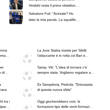
Vindahl resta il primo obiettivo.
Krastev sarà il vice
Salvatore Foti: "Acireale? Ho
dato la mia parola. La squalifica
mi ha compromesso la stagione"
ramma
La Juve Stabia insiste per Sibilli:
Domani
l'attaccante è in rotta col Bari e
potrebbe partire
per
Samp, Viti: "L'idea di tornare c'è
o di
sempre stata. Vogliamo regalare ai
tifosi un'impresa"
a
Ex Sampdoria, Pedrola: "Entusiasta
anara
di questa nuova sfida"
l tra i
Oggi giocherebbero così: le
Sparta
formazioni tipo delle venti formazioni