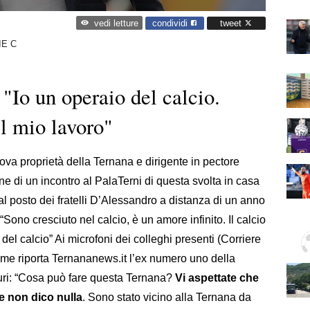
condividi
tweet
vedi letture
IE C
 "Io un operaio del calcio.
l mio lavoro"
ova proprietà della Ternana e dirigente in pectore
ne di un incontro al PalaTerni di questa svolta in casa
al posto dei fratelli D’Alessandro a distanza di un anno
Sono cresciuto nel calcio, è un amore infinito. Il calcio
el calcio” Ai microfoni dei colleghi presenti (Corriere
e riporta Ternananews.it l’ex numero uno della
uri: “Cosa può fare questa Ternana?
Vi aspettate che
ce non dico nulla
. Sono stato vicino alla Ternana da