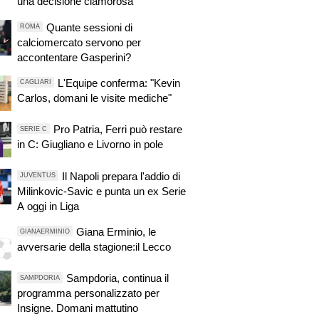
una decisione clamorosa
Quante sessioni di
ROMA
calciomercato servono per
accontentare Gasperini?
L'Equipe conferma: "Kevin
CAGLIARI
Carlos, domani le visite mediche"
Pro Patria, Ferri può restare
SERIE C
in C: Giugliano e Livorno in pole
Il Napoli prepara l'addio di
JUVENTUS
Milinkovic-Savic e punta un ex Serie
A oggi in Liga
Giana Erminio, le
GIANAERMINIO
avversarie della stagione:il Lecco
Sampdoria, continua il
SAMPDORIA
programma personalizzato per
Insigne. Domani mattutino