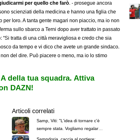
 giudicarmi per quello che farò
. - prosegue ancora
sono scienziati della medicina e hanno una figlia che
aio per loro. A tanta gente magari non piaccio, ma io non
offerma sullo sbarco a Terni dopo aver trattato in passato
: “Si tratta di una città meravigliosa e credo che sia
nosco da tempo e vi dico che avete un grande sindaco.
non del dire. Può piacere o meno, ma io lo stimo
e A della tua squadra. Attiva
con DAZN!
Articoli correlati
Samp, Viti: "L'idea di tornare c'è
sempre stata. Vogliamo regalare
ai tifosi un'impresa"
Sampdoria, caccia al portiere: