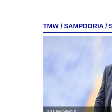
TMW
/
SAMPDORIA
/ 
TUTTOmercatoWEB