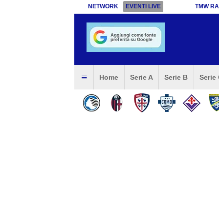
NETWORK
EVENTI LIVE
TMW RA
Home
Serie A
Serie B
Serie