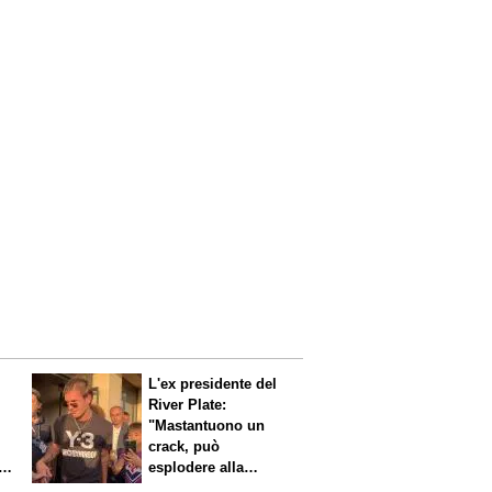
L'ex presidente del
River Plate:
"Mastantuono un
crack, può
i
esplodere alla
Fiorentina"