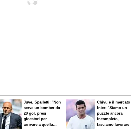
di Serie B
Juve, Spalletti: "Non
Chivu e il mercato
serve un bomber da
Inter: "Siamo un
20 gol, presi
puzzle ancora
giocatori per
incompleto,
arrivare a quella
lasciamo lavorare 
cifra"
nostri direttori"