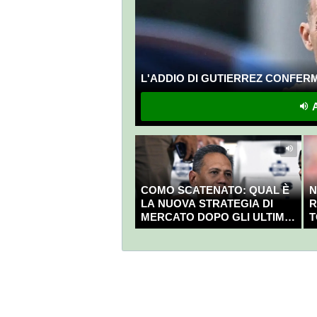
L'ADDIO DI GUTIERREZ CONFERMA
A
COMO SCATENATO: QUAL È
N
LA NUOVA STRATEGIA DI
R
MERCATO DOPO GLI ULTIMI
T
COLPI?
C