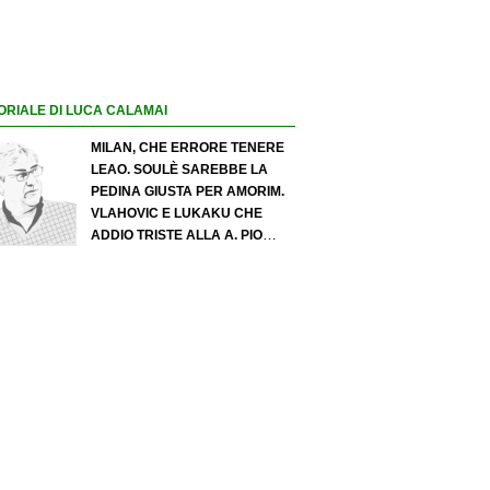
ORIALE DI LUCA CALAMAI
MILAN, CHE ERRORE TENERE
LEAO. SOULÈ SAREBBE LA
PEDINA GIUSTA PER AMORIM.
VLAHOVIC E LUKAKU CHE
ADDIO TRISTE ALLA A. PIO
ESPOSITO PUÒ SPOSTARE IL
VALORE DELL’INTER. COSA
CHIEDO A ZOLA