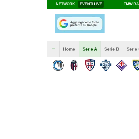
NETWORK
EVENTI LIVE
TMW RA
Home
Serie A
Serie B
Serie