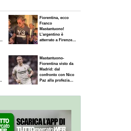
Fiorentina, ecco
Franco
Mastantuono!
L’argentino è
s.
atterrato a Firenze,
entusiasmo viola
Mastantuono-
Fiorentina visto da
Madrid: dal
confronto con Nico
Paz alla profezia
sulla Serie A