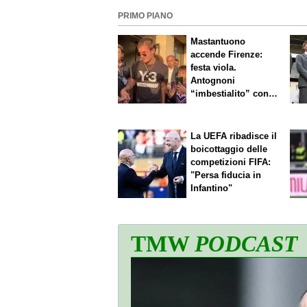
PRIMO PIANO
Mastantuono
accende Firenze:
festa viola.
Antognoni
“imbestialito” con
Commisso
La UEFA ribadisce il
boicottaggio delle
competizioni FIFA:
"Persa fiducia in
Infantino"
TMW
PODCAST