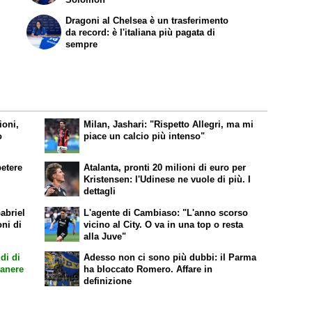
Dragoni al Chelsea è un trasferimento
da record: è l'italiana più pagata di
sempre
ioni,
Milan, Jashari: "Rispetto Allegri, ma mi
o
piace un calcio più intenso"
petere
Atalanta, pronti 20 milioni di euro per
Kristensen: l'Udinese ne vuole di più. I
dettagli
abriel
L'agente di Cambiaso: "L'anno scorso
oni di
vicino al City. O va in una top o resta
alla Juve"
di di
Adesso non ci sono più dubbi: il Parma
manere
ha bloccato Romero. Affare in
definizione