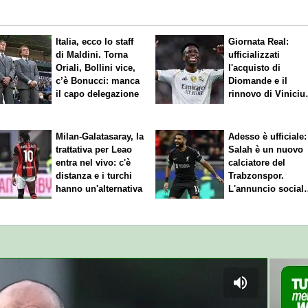
Italia, ecco lo staff
Giornata Real:
di Maldini. Torna
ufficializzati
Oriali, Bollini vice,
l'acquisto di
c’è Bonucci: manca
Diomande e il
il capo delegazione
rinnovo di Viniciu
Sfuma Rodri
Milan-Galatasaray, la
Adesso è ufficiale:
trattativa per Leao
Salah è un nuovo
entra nel vivo: c'è
calciatore del
distanza e i turchi
Trabzonspor.
hanno un'alternativa
L'annuncio social
del club