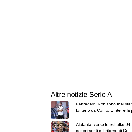
Altre notizie Serie A
Fabregas: "Non sono mai stat
lontano da Como. L’Inter è la 
forte d’Italia"
Atalanta, verso lo Schalke 04:
esperimenti e il ritorno di De