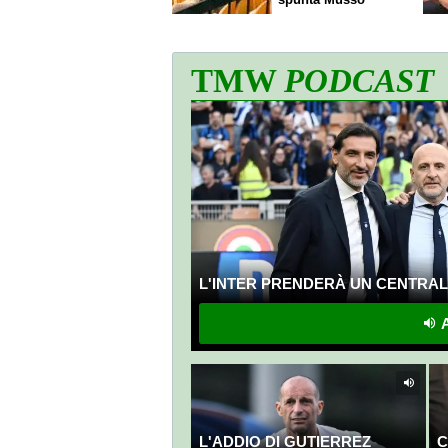
TMW
PODCAST
L'INTER PRENDERÀ UN CENTRALE
A
L'ADDIO DI GUTIERREZ
C