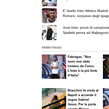
Ketelaere
E' duello Inter-Atletico Madrid
Romero, sorpasso degli spagn
nelle ultime ore
Juve-Inter, prove di campiona
Spalletti pensa ad Alajbegovic 
PRIMO PIANO
Fabregas: "Non
sono mai stato
lontano da Como.
L’Inter è la più forte
d’Italia"
Branchini fa visita al
Napoli e accende il
sogno Gabriel
Jesus. Per la porta
spunta Musso