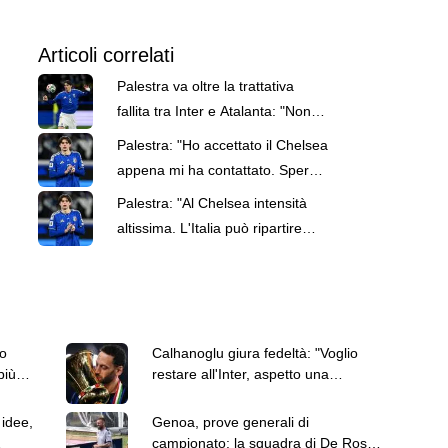
Articoli correlati
Palestra va oltre la trattativa
fallita tra Inter e Atalanta: "Non
voglio pensare al passato"
Palestra: "Ho accettato il Chelsea
appena mi ha contattato. Spero
di diventare il miglior difensore"
Palestra: "Al Chelsea intensità
altissima. L'Italia può ripartire
bene, sarò prontissimo"
o
Calhanoglu giura fedeltà: "Voglio
più
restare all'Inter, aspetto una
chiamata per il rinnovo"
 idee,
Genoa, prove generali di
campionato: la squadra di De Rossi