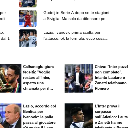
stasera si svela al "Ferraris"
 per
Gudelj in Serie A dopo sette stagioni
oli
a Siviglia. Ma solo da difensore per
l'Udinese
to:
Lazio, Ivanovic prima scelta per
dal 1'
l’attacco: ok la formula, ecco cosa
manca
Calhanoglu giura
Chivu: "Inter puzz
fedeltà: "Voglio
non completo".
restare all'Inter,
Intanto Lautaro e
aspetto una
Zanetti telefonano
chiamata per il
Romero
rinnovo"
Lazio, accordo col
L'Inter prova il
Benfica per
sorpasso
Ivanovic: la palla
sull'Atletico: Laut
passa al giocatore,
e Zanetti hanno
c'è anche il Lens
telefonato a Rome