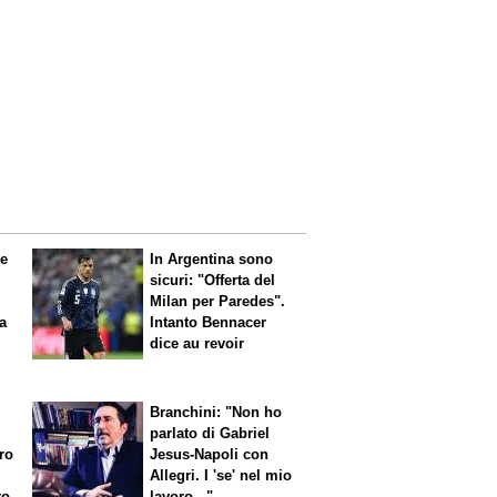
le
In Argentina sono
sicuri: "Offerta del
Milan per Paredes".
 a
Intanto Bennacer
dice
au revoir
Branchini: "Non ho
parlato di Gabriel
aro
Jesus-Napoli con
Allegri. I 'se' nel mio
ro
lavoro..."