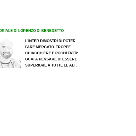
ORIALE DI LORENZO DI BENEDETTO
L'INTER DIMOSTRI DI POTER
FARE MERCATO. TROPPE
CHIACCHIERE E POCHI FATTI:
GUAI A PENSARE DI ESSERE
SUPERIORE A TUTTE LE ALTRE
A PRESCINDERE. JUVE, IL
PORTIERE PUÒ DIVENTARE UN
"PROBLEMA". MILAN-LEAO,
SERVE UNA DECISIONE NETTA