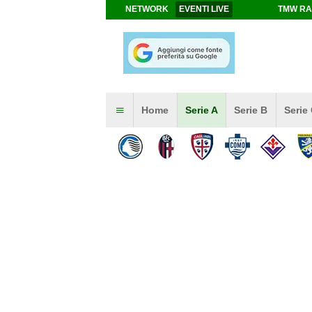
NETWORK
EVENTI LIVE
TMW RA
Home
Serie A
Serie B
Serie