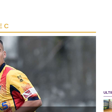
E C
ULTI