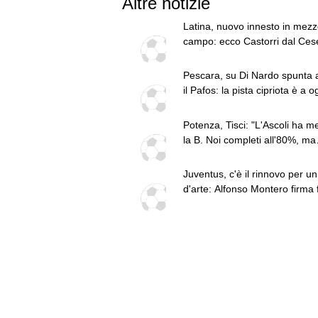
Altre notizie
Latina, nuovo innesto in mezz
campo: ecco Castorri dal Ce
Pescara, su Di Nardo spunta
il Pafos: la pista cipriota è a o
più accreditata?
Potenza, Tisci: "L'Ascoli ha me
la B. Noi completi all'80%, ma
vogliamo passare il turno"
Juventus, c'è il rinnovo per un 
d'arte: Alfonso Montero firma f
2028