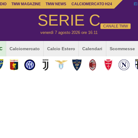
DIO
TMW MAGAZINE
TMW NEWS
CALCIOMERCATO H24
SERIE C
CANALE TMW
venerdì 7 agosto 2026 ore 16:11
 C
Calciomercato
Calcio Estero
Calendari
Scommesse