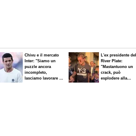
Chivu e il mercato
L'ex presidente de
Inter: "Siamo un
River Plate:
puzzle ancora
"Mastantuono un
incompleto,
crack, può
lasciamo lavorare i
esplodere alla
nostri direttori"
Fiorentina"