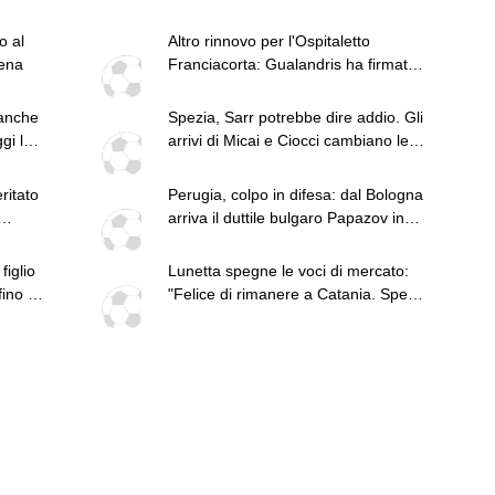
o al
Altro rinnovo per l'Ospitaletto
sena
Franciacorta: Gualandris ha firmato
fino al 2028
 anche
Spezia, Sarr potrebbe dire addio. Gli
ggi la
arrivi di Micai e Ciocci cambiano le
gerarchie
ritato
Perugia, colpo in difesa: dal Bologna
arriva il duttile bulgaro Papazov in
prestito
figlio
Lunetta spegne le voci di mercato:
ino al
"Felice di rimanere a Catania. Spero
di restare a lungo"