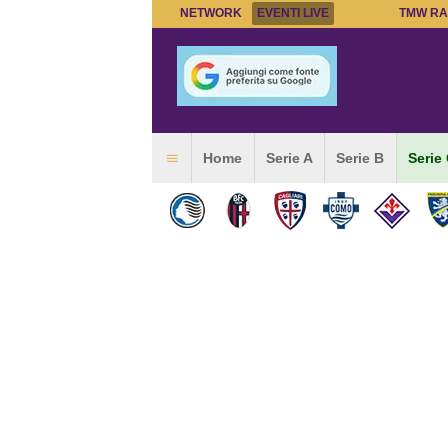
NETWORK
EVENTI LIVE
TMW RA
Home
Serie A
Serie B
Serie