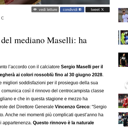
condividi
tweet
vedi letture
 C
o del mediano Maselli: ha
nto l’accordo con il calciatore
Sergio Maselli per il
egherà ai colori rossoblù fino al 30 giugno 2028
.
 migliori soddisfazioni per il prosieguo della sua
lù comunica così il rinnovo del centrocampista classe
ugliano e che in questa stagione e mezzo ha
role del Direttore Generale
Vincenzo Greco
: “Sergio
to. Anche nei momenti più complicati quest’anno ha
di appartenenza.
Questo rinnovo è la naturale