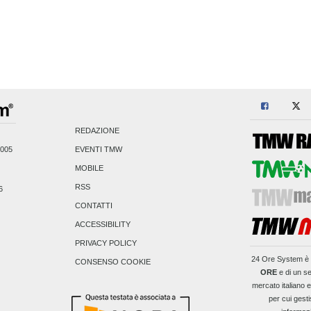
REDAZIONE
2005
EVENTI TMW
MOBILE
RSS
6
CONTATTI
ACCESSIBILITY
PRIVACY POLICY
24 Ore System
è 
CONSENSO COOKIE
ORE
e di un se
mercato italiano 
per cui gesti