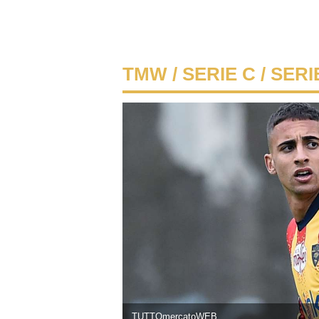
TMW
/
SERIE C
/ SERI
TUTTOmercatoWEB