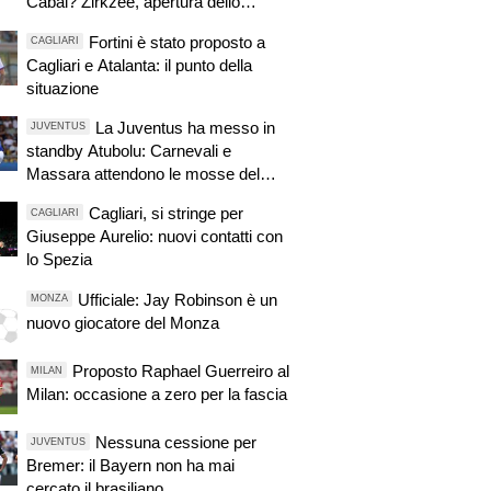
Cabal? Zirkzee, apertura dello
United, si tratta. Casting per la porta,
Fortini è stato proposto a
CAGLIARI
ma sfuma Suzuki
Cagliari e Atalanta: il punto della
situazione
La Juventus ha messo in
JUVENTUS
standby Atubolu: Carnevali e
Massara attendono le mosse del
Psg per Suzuki. Si valutano anche
Cagliari, si stringe per
CAGLIARI
altre opzioni
Giuseppe Aurelio: nuovi contatti con
lo Spezia
Ufficiale: Jay Robinson è un
MONZA
nuovo giocatore del Monza
Proposto Raphael Guerreiro al
MILAN
Milan: occasione a zero per la fascia
Nessuna cessione per
JUVENTUS
Bremer: il Bayern non ha mai
cercato il brasiliano