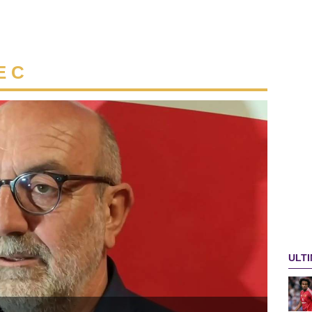
E C
ULTI