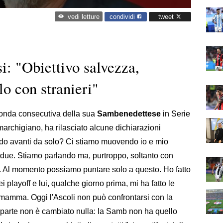
condividi
tweet
vedi letture
: "Obiettivo salvezza,
lo con stranieri"
econda consecutiva della sua
Sambenedettese
in Serie
marchigiano, ha rilasciato alcune dichiarazioni
vado avanti da solo? Ci stiamo muovendo io e mio
i due. Stiamo parlando ma, purtroppo, soltanto con
ovo. Al momento possiamo puntare solo a questo. Ho fatto
ei playoff e lui, qualche giorno prima, mi ha fatto le
mamma. Oggi l'Ascoli non può confrontarsi con la
parte non è cambiato nulla: la Samb non ha quello