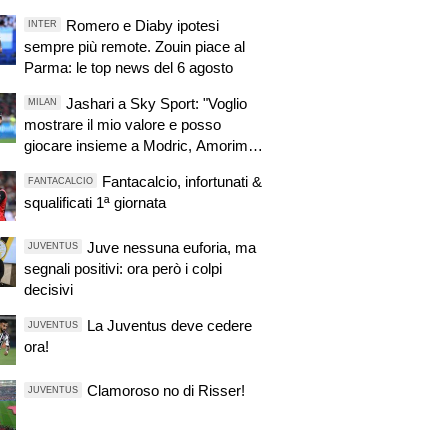
Romero e Diaby ipotesi
INTER
sempre più remote. Zouin piace al
Parma: le top news del 6 agosto
Jashari a Sky Sport: "Voglio
MILAN
mostrare il mio valore e posso
giocare insieme a Modric, Amorim
ha portato un'energia e mentalità
Fantacalcio, infortunati &
FANTACALCIO
diversa"
squalificati 1ª giornata
Juve nessuna euforia, ma
JUVENTUS
segnali positivi: ora però i colpi
decisivi
La Juventus deve cedere
JUVENTUS
ora!
Clamoroso no di Risser!
JUVENTUS