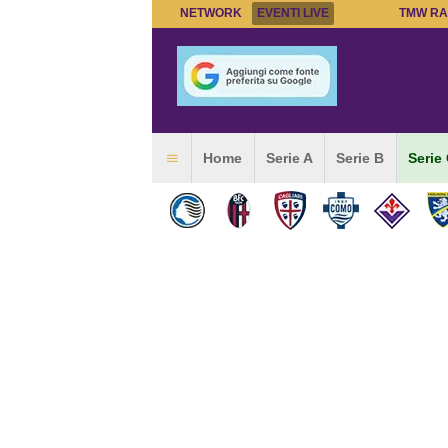
NETWORK
EVENTI LIVE
TMW RA
Home
Serie A
Serie B
Serie