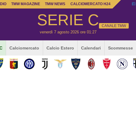
DIO
TMW MAGAZINE
TMW NEWS
CALCIOMERCATO H24
SERIE C
CANALE TMW
venerdì 7 agosto 2026 ore 01:27
 C
Calciomercato
Calcio Estero
Calendari
Scommesse