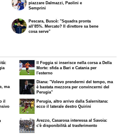
piazzare Dalmazzi, Paolini e
Semprini
Pescara, Buscè: "Squadra pronta
all’85%. Mercato? Il direttore sa bene
cosa serve"
ità:
Il Foggia si inserisce nella corsa a Della
gia
Morte: sfida a Bari e Catania per
l'esterno
Diana: "Volevo prendermi del tempo, ma
le, ma
è bastata mezzora per convincermi del
Perugia"
 il
Perugia, altro arrivo dalla Salernitana:
ensivo
ecco il laterale destro Quirini
Arezzo, Casarosa interessa al Savoia:
n
c'è disponibilità al trasferimento