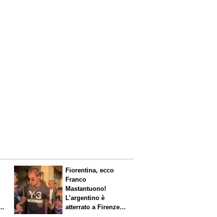
Fiorentina, ecco
Franco
Mastantuono!
L’argentino è
s.
atterrato a Firenze,
entusiasmo viola