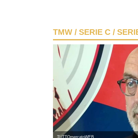
TMW
/
SERIE C
/ SERI
TUTTOmercatoWEB