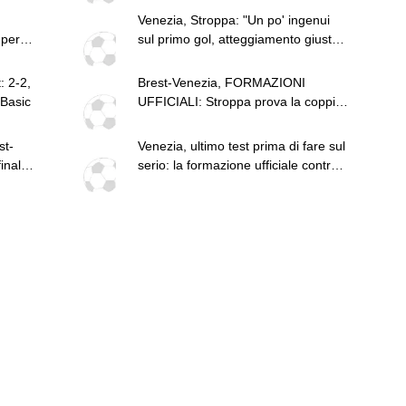
Venezia, Stroppa: "Un po' ingenui
 per
sul primo gol, atteggiamento giusto
da parte di tutti"
: 2-2,
Brest-Venezia, FORMAZIONI
 Basic
UFFICIALI: Stroppa prova la coppia
Rrahmani-Adams
t-
Venezia, ultimo test prima di fare sul
finale
serio: la formazione ufficiale contro il
Brest