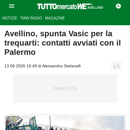
AVELLINO
NOTIZIE
TMW RADIO
MAGAZINE
Avellino, spunta Vasic per la
trequarti: contatti avviati con il
Palermo
13.06.2026 18:49 di Alessandra Stefanelli