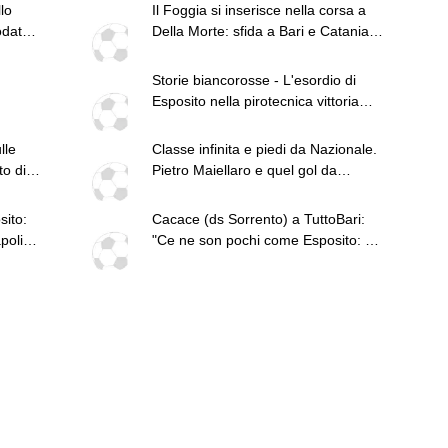
llo
Il Foggia si inserisce nella corsa a
odato
Della Morte: sfida a Bari e Catania
per l'esterno
Storie biancorosse - L'esordio di
Esposito nella pirotecnica vittoria
contro la Spal di De Rossi e
Nainggolan
lle
Classe infinita e piedi da Nazionale.
to di
Pietro Maiellaro e quel gol da
quaranta metri...
sito:
Cacace (ds Sorrento) a TuttoBari:
poli
"Ce ne son pochi come Esposito: ve
lo presento. D'Ursi? Solo interesse"