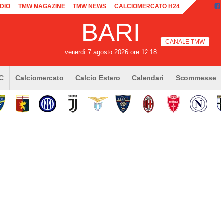
DIO
TMW MAGAZINE
TMW NEWS
CALCIOMERCATO H24
BARI
CANALE TMW
venerdì 7 agosto 2026 ore 12:18
 C
Calciomercato
Calcio Estero
Calendari
Scommesse