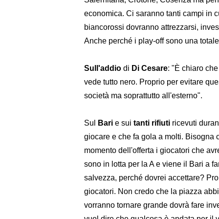
economica. Ci saranno tanti campi in cu
biancorossi dovranno attrezzarsi, inves
Anche perché i play-off sono una totale
Sull'addio
di
Di
Cesare
: "È chiaro che
vede tutto nero. Proprio per evitare ques
società ma soprattutto all'esterno".
Sul
Bari
e sui
tanti
rifiuti
ricevuti duran
giocare e che fa gola a molti. Bisogn
momento dell'offerta i giocatori che av
sono in lotta per la A e viene il Bari a fa
salvezza, perché dovrei accettare? Prob
giocatori. Non credo che la piazza abbia
vorranno tornare grande dovrà fare invest
vuol dire che qualcosa è andata per il v