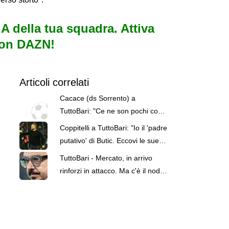
e A della tua squadra. Attiva
con DAZN!
Articoli correlati
Cacace (ds Sorrento) a
TuttoBari: "Ce ne son pochi come
Esposito: ve lo presento. D'Ursi?
Coppitelli a TuttoBari: "Io il 'padre
Solo interesse"
putativo' di Butic. Eccovi le sue
caratteristiche"
TuttoBari - Mercato, in arrivo
rinforzi in attacco. Ma c'è il nodo
uscite