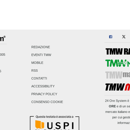
REDAZIONE
2005
EVENTI TMW
MOBILE
RSS
6
CONTATTI
ACCESSIBILITY
PRIVACY POLICY
24 Ore System
è 
CONSENSO COOKIE
ORE
e di un se
mercato italiano 
per cui gesti
informaz