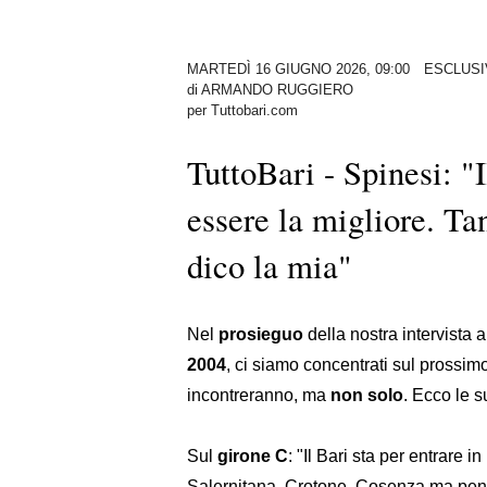
MARTEDÌ 16 GIUGNO 2026, 09:00
ESCLUSI
di
ARMANDO RUGGIERO
per Tuttobari.com
TuttoBari - Spinesi: "I
essere la migliore. Tan
dico la mia"
Nel
prosieguo
della nostra intervista
2004
, ci siamo concentrati sul prossim
incontreranno, ma
non
solo
. Ecco le 
Sul
girone
C
: "Il Bari sta per entrare 
Salernitana, Crotone, Cosenza ma penso