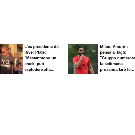
L'ex presidente del
Milan, Amorim
River Plate:
pensa ai tagli:
"Mastantuono un
"Gruppo numeros
crack, può
la settimana
esplodere alla
prossima farò le
Fiorentina"
scelte"