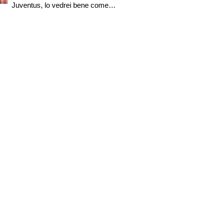
Juventus, lo vedrei bene come
trequartista. Regalava già spettacolo
a sette anni ed eseguiva giocate alla
Gullit..."