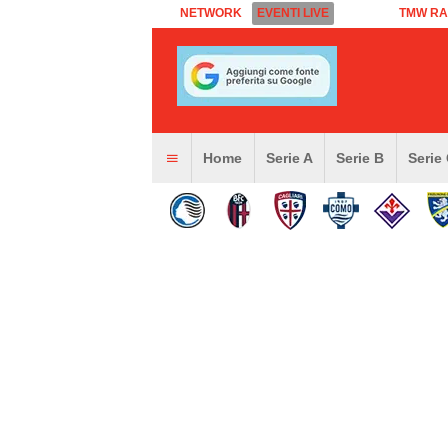
NETWORK
EVENTI LIVE
TMW RA
Home
Serie A
Serie B
Serie