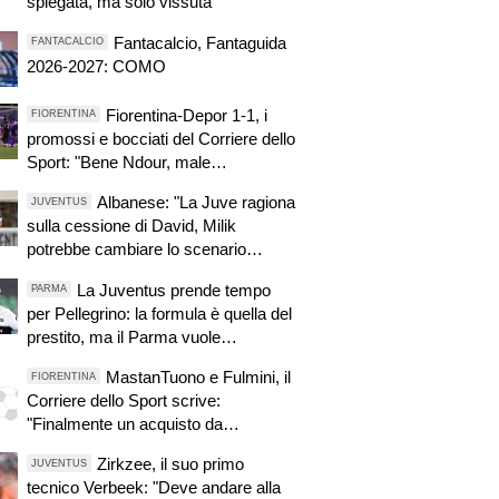
spiegata, ma solo vissuta"
Fantacalcio, Fantaguida
FANTACALCIO
2026-2027: COMO
Fiorentina-Depor 1-1, i
FIORENTINA
promossi e bocciati del Corriere dello
Sport: "Bene Ndour, male
Christensen"
Albanese: "La Juve ragiona
JUVENTUS
sulla cessione di David, Milik
potrebbe cambiare lo scenario
attaccanti"
La Juventus prende tempo
PARMA
per Pellegrino: la formula è quella del
prestito, ma il Parma vuole
monetizzare
MastanTuono e Fulmini, il
FIORENTINA
Corriere dello Sport scrive:
"Finalmente un acquisto da
aeroporto!"
Zirkzee, il suo primo
JUVENTUS
tecnico Verbeek: "Deve andare alla