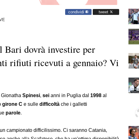
condividi
tweet
VE
l Bari dovrà investire per
ti rifiuti ricevuti a gennaio? Vi
 a Gionatha
Spinesi
,
sei
anni in Puglia dal
1998
al
o
girone
C
e sulle
difficoltà
che i galletti
sue
parole
.
in un campionato difficilissimo. Ci saranno Catania,
 anche alla Scafatese, che ha un'ottima disponibilità