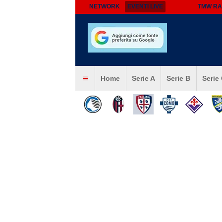
NETWORK
EVENTI LIVE
TMW RA
Home
Serie A
Serie B
Serie