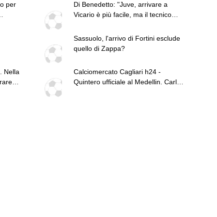
to per
Di Benedetto: "Juve, arrivare a
Vicario è più facile, ma il tecnico
preferisce Suzuki"
Sassuolo, l'arrivo di Fortini esclude
quello di Zappa?
inei
 Nella
Calciomercato Cagliari h24 -
trare
Quintero ufficiale al Medellin. Carlos,
Aurelio e Maldini, terminate le visite
mediche. Possibile scambio
Esposito-Van der Brempt. Fortini
proposto anche ai rossoblù. Floriani
Mussolini in salita