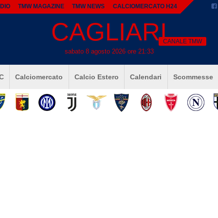
DIO
TMW MAGAZINE
TMW NEWS
CALCIOMERCATO H24
CAGLIARI
CANALE TMW
sabato 8 agosto 2026 ore 21:33
 C
Calciomercato
Calcio Estero
Calendari
Scommesse