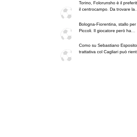
Torino, Folorunsho è il preferi
il centrocampo. Da trovare la
formula con il Napoli
Bologna-Fiorentina, stallo per
Piccoli. Il giocatore però ha
apprezzato l'interesse dei fels
Como su Sebastiano Esposito.
trattativa col Cagliari può rien
Van der Brempt