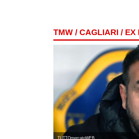
TMW
/
CAGLIARI
/ EX
TUTTOmercatoWEB