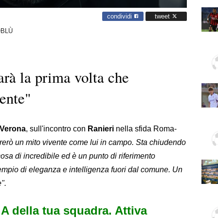
condividi
tweet
OBLÙ
arà la prima volta che
vente"
Verona
, sull'incontro con
Ranieri
nella sfida Roma-
trerò un mito vivente come lui in campo. Sta chiudendo
sa di incredibile ed è un punto di riferimento
sempio di eleganza e intelligenza fuori dal comune. Un
".
e A della tua squadra. Attiva