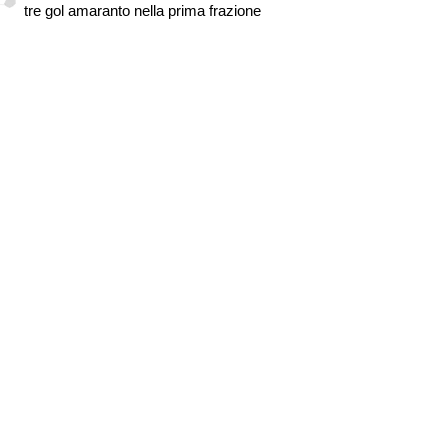
tre gol amaranto nella prima frazione
Sorloth sul mercato. Vlahovic, nuova
pretendente