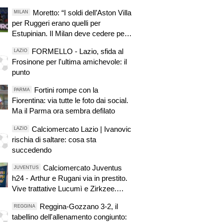
Moretto: “I soldi dell’Aston Villa
MILAN
per Ruggeri erano quelli per
Estupinian. Il Milan deve cedere per
comprare”
FORMELLO - Lazio, sfida al
LAZIO
Frosinone per l'ultima amichevole: il
punto
Fortini rompe con la
PARMA
Fiorentina: via tutte le foto dai social.
Ma il Parma ora sembra defilato
Calciomercato Lazio | Ivanovic
LAZIO
rischia di saltare: cosa sta
succedendo
Calciomercato Juventus
JUVENTUS
h24 - Arthur e Rugani via in prestito.
Vive trattative Lucumì e Zirkzee.
Arsenal su Yildiz. Sondaggio Roma
Reggina-Gozzano 3-2, il
REGGINA
per Nico. PSG alza offerta per
tabellino dell'allenamento congiunto:
Suzuki. Zhegrova non vuole partire.