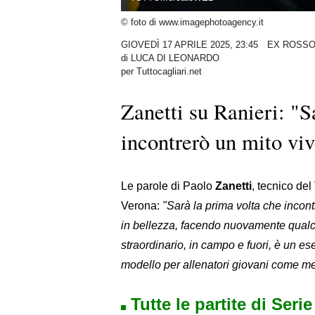
© foto di www.imagephotoagency.it
GIOVEDÌ 17 APRILE 2025, 23:45
EX ROSS
di
LUCA DI LEONARDO
per Tuttocagliari.net
Zanetti su Ranieri: "S
incontrerò un mito vi
Le parole di Paolo
Zanetti
, tecnico del
Verona:
"Sarà la prima volta che incon
in bellezza, facendo nuovamente qualco
straordinario, in campo e fuori, è un e
modello per allenatori giovani come me
Tutte le partite di Seri