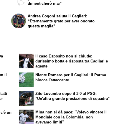
dimenticherò mai"
Andrea Cogoni saluta il Cagliari:
“Eternamente grato per aver onorato
questa maglia”
va
Il caso Esposito non si chiude:
durissimo botta e risposta tra Cagliari e
agente
n il
Niente Romero per il Cagliari: il Parma
blocca l'attaccante
tatti
Zito Luvumbo dopo il 3-0 al PSG:
er
"Un'altra grande prestazione di squadra"
Mina non si dà pace: "Volevo vincere il
 c'è un
Mondiale con la Colombia, non
avevamo limiti"