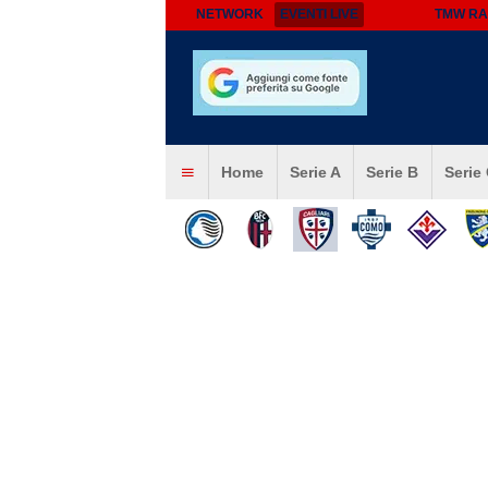
NETWORK
EVENTI LIVE
TMW RA
Home
Serie A
Serie B
Serie