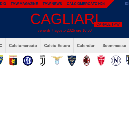
DIO
TMW MAGAZINE
TMW NEWS
CALCIOMERCATO H24
CAGLIARI
CANALE TMW
venerdì 7 agosto 2026 ore 10:50
 C
Calciomercato
Calcio Estero
Calendari
Scommesse