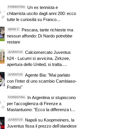
Un ex tennista e
FIORENTINA
chitarrista uscito dagli anni 200: ecco
tutte le curiosità su Franco
Mastantuono, il divo anti-divo
Pescara, tante richieste ma
SERIE C
nessun affondo: Di Nardo potrebbe
restare
Calciomercato Juventus
JUVENTUS
h24 - Lucumi si avvicina. Zirkzee,
apertura dello United, si tratta.
Casting per la porta
Agente Bia: "Mai parlato
JUVENTUS
con l'Inter di uno scambio Cambiaso-
Frattesi"
In Argentina si stupiscono
FIORENTINA
per l'accoglienza di Firenze a
Mastantuono: "Ecco la differenza tra
la Spagna e l'Italia"
Napoli su Koopmeiners, la
JUVENTUS
Juventus fissa il prezzo dell'olandese