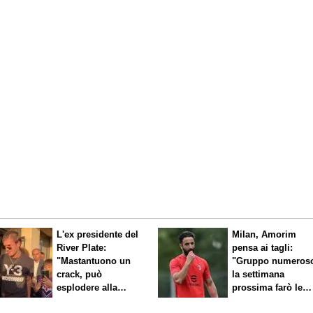
L'ex presidente del
Milan, Amorim
River Plate:
pensa ai tagli:
"Mastantuono un
"Gruppo numeros
crack, può
la settimana
esplodere alla
prossima farò le
Fiorentina"
scelte"