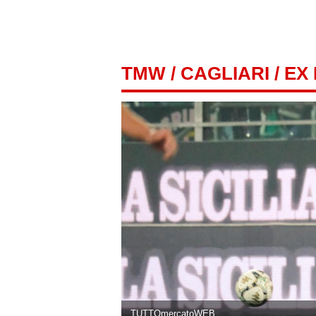
TMW
/
CAGLIARI
/ EX
TUTTOmercatoWEB