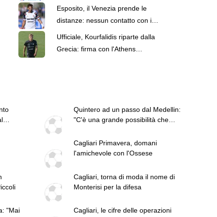
il Cagliari"
Esposito, il Venezia prende le
distanze: nessun contatto con il
Cagliari
Ufficiale, Kourfalidis riparte dalla
Grecia: firma con l'Athens
Kallithea
nto
Quintero ad un passo dal Medellin:
l
"C'è una grande possibilità che
arrivi"
Cagliari Primavera, domani
l'amichevole con l'Ossese
n
Cagliari, torna di moda il nome di
iccoli
Monterisi per la difesa
a: "Mai
Cagliari, le cifre delle operazioni