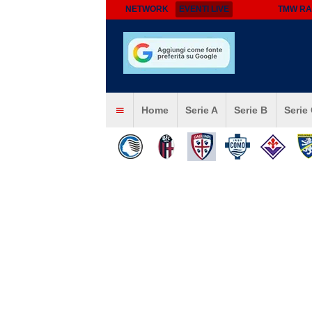
NETWORK
EVENTI LIVE
TMW RA
Home
Serie A
Serie B
Serie