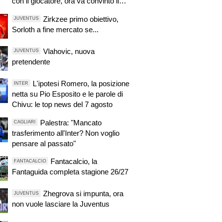
con il giocatore, ora va convinto il
Tottenham
Zirkzee primo obiettivo,
JUVENTUS
Sorloth a fine mercato se...
Vlahovic, nuova
JUVENTUS
pretendente
L'ipotesi Romero, la posizione
INTER
netta su Pio Esposito e le parole di
Chivu: le top news del 7 agosto
Palestra: "Mancato
CAGLIARI
trasferimento all'Inter? Non voglio
pensare al passato"
Fantacalcio, la
FANTACALCIO
Fantaguida completa stagione 26/27
Zhegrova si impunta, ora
JUVENTUS
non vuole lasciare la Juventus