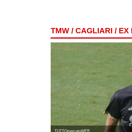
TMW
/
CAGLIARI
/ EX
TUTTOmercatoWEB