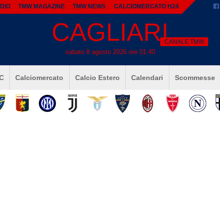
DIO
TMW MAGAZINE
TMW NEWS
CALCIOMERCATO H24
CAGLIARI
CANALE TMW
sabato 8 agosto 2026 ore 01:40
 C
Calciomercato
Calcio Estero
Calendari
Scommesse