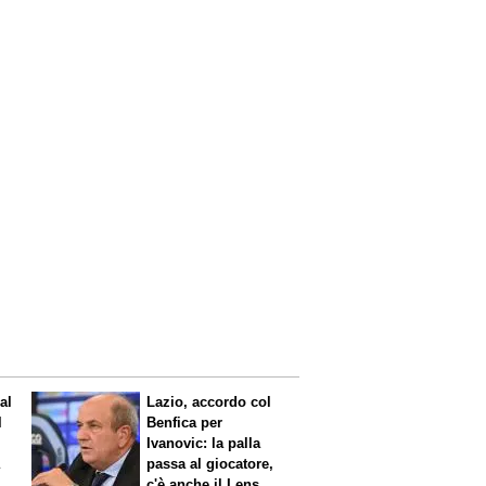
al
Lazio, accordo col
l
Benfica per
Ivanovic: la palla
a
passa al giocatore,
c'è anche il Lens