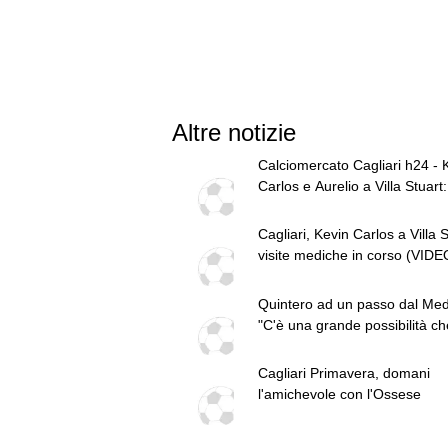
Altre notizie
Calciomercato Cagliari h24 - 
Carlos e Aurelio a Villa Stuart: 
in corso. Possibile scambio
Esposito-Van der Brempt. Fort
Cagliari, Kevin Carlos a Villa S
proposto anche ai rossoblù
visite mediche in corso (VIDE
Quintero ad un passo dal Mede
"C'è una grande possibilità ch
arrivi"
Cagliari Primavera, domani
l'amichevole con l'Ossese