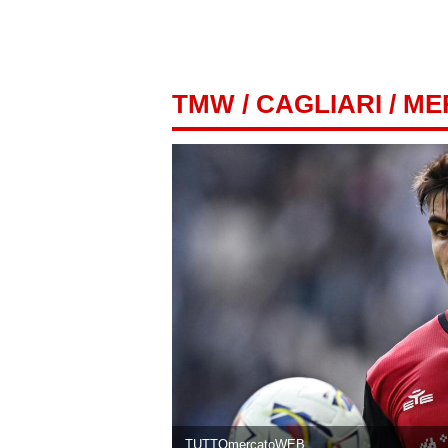
TMW
/
CAGLIARI
/ M
TUTTOmercatoWEB