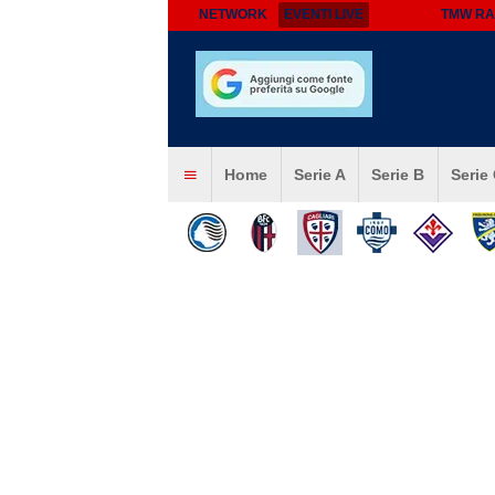
NETWORK
EVENTI LIVE
TMW RA
Home
Serie A
Serie B
Serie