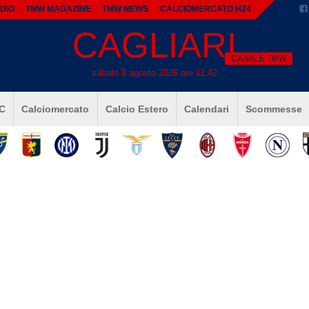
DIO
TMW MAGAZINE
TMW NEWS
CALCIOMERCATO H24
CAGLIARI
CANALE TMW
sabato 8 agosto 2026 ore 11:42
 C
Calciomercato
Calcio Estero
Calendari
Scommesse