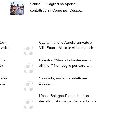
orgoglioso"
Schira: "Il Cagliari ha aperto i
contatti con il Como per Dossena
e Van Der Brempt"
Kevin
Cagliari, anche Aurelio arrivato a
visite
Villa Stuart. Al via le visite mediche
(VIDEO)
ini
tuart:
Palestra: "Mancato trasferimento
O)
all'Inter? Non voglio pensare al
passato"
llin:
Sassuolo, avviati i contatti per
e
Zappa
L'asse Bologna-Fiorentina non
decolla: distanza per l'affare Piccoli