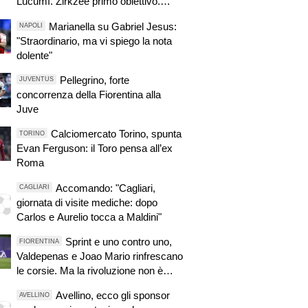
Lucumì. Zirkzee primo obiettivo.
Pellegrino, concorrenza viola.
Marianella su Gabriel Jesus:
NAPOLI
Zhegrova non vuole partire. Sorloth
"Straordinario, ma vi spiego la nota
sul mercato. Vlahovic, nuova
dolente"
pretendente
Pellegrino, forte
JUVENTUS
concorrenza della Fiorentina alla
Juve
Calciomercato Torino, spunta
TORINO
Evan Ferguson: il Toro pensa all’ex
Roma
Accomando: "Cagliari,
CAGLIARI
giornata di visite mediche: dopo
Carlos e Aurelio tocca a Maldini"
Sprint e uno contro uno,
FIORENTINA
Valdepenas e Joao Mario rinfrescano
le corsie. Ma la rivoluzione non è
finita
Avellino, ecco gli sponsor
AVELLINO