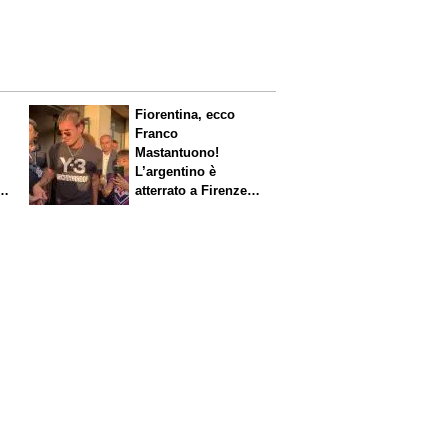
Fiorentina, ecco
Franco
Mastantuono!
L’argentino è
s.
atterrato a Firenze,
entusiasmo viola