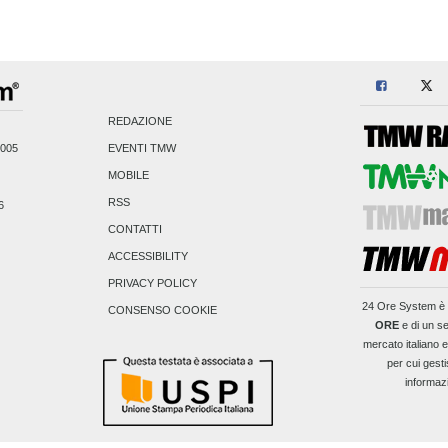
REDAZIONE
2005
EVENTI TMW
MOBILE
RSS
6
CONTATTI
ACCESSIBILITY
PRIVACY POLICY
24 Ore System
è 
CONSENSO COOKIE
ORE
e di un se
mercato italiano 
per cui gesti
informaz