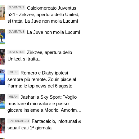
Calciomercato Juventus
JUVENTUS
h24 - Zirkzee, apertura dello United,
si tratta. La Juve non molla Lucumi
La Juve non molla Lucumi
JUVENTUS
Zirkzee, apertura dello
JUVENTUS
United, si tratta...
Romero e Diaby ipotesi
INTER
sempre più remote. Zouin piace al
Parma: le top news del 6 agosto
Jashari a Sky Sport: "Voglio
MILAN
mostrare il mio valore e posso
giocare insieme a Modric, Amorim
ha portato un'energia e mentalità
Fantacalcio, infortunati &
FANTACALCIO
diversa"
squalificati 1ª giornata