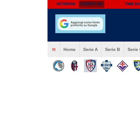
NETWORK
EVENTI LIVE
TMW RA
Home
Serie A
Serie B
Serie