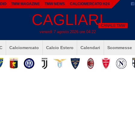
DIO
TMW MAGAZINE
TMW NEWS
CALCIOMERCATO H24
CAGLIARI
CANALE TMW
venerdì 7 agosto 2026 ore 04:22
 C
Calciomercato
Calcio Estero
Calendari
Scommesse