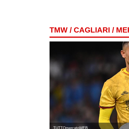
TMW
/
CAGLIARI
/ M
TUTTOmercatoWEB