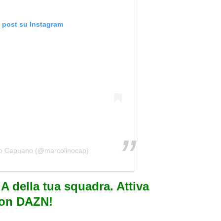
o post su Instagram
co Capuano (@marcolinocap)
e A della tua squadra. Attiva
con DAZN!