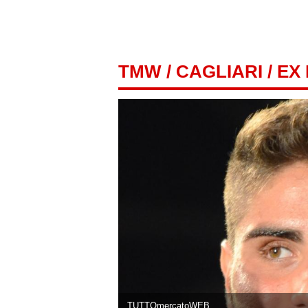
TMW
/
CAGLIARI
/ EX
TUTTOmercatoWEB