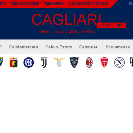
DIO
TMW MAGAZINE
TMW NEWS
CALCIOMERCATO H24
CAGLIARI
CANALE TMW
venerdì 7 agosto 2026 ore 04:41
 C
Calciomercato
Calcio Estero
Calendari
Scommesse