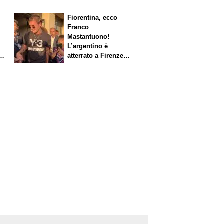
Fiorentina, ecco
Franco
Mastantuono!
L’argentino è
s.
atterrato a Firenze,
entusiasmo viola