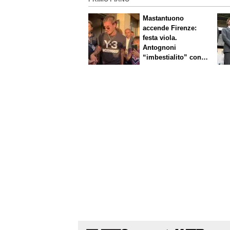
Mastantuono
accende Firenze:
festa viola.
Antognoni
“imbestialito” con
Commisso