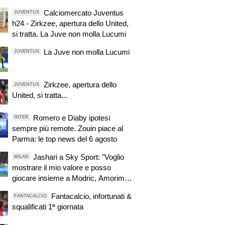
Calciomercato Juventus
JUVENTUS
h24 - Zirkzee, apertura dello United,
si tratta. La Juve non molla Lucumi
La Juve non molla Lucumi
JUVENTUS
Zirkzee, apertura dello
JUVENTUS
United, si tratta...
Romero e Diaby ipotesi
INTER
sempre più remote. Zouin piace al
Parma: le top news del 6 agosto
Jashari a Sky Sport: "Voglio
MILAN
mostrare il mio valore e posso
giocare insieme a Modric, Amorim
ha portato un'energia e mentalità
Fantacalcio, infortunati &
FANTACALCIO
diversa"
squalificati 1ª giornata