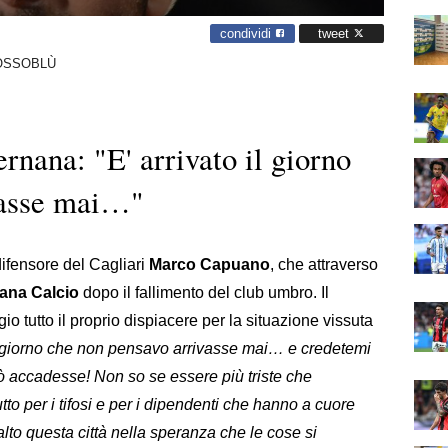
condividi
tweet
OSSOBLÙ
rnana: "E' arrivato il giorno
vasse mai…"
ifensore del Cagliari
Marco Capuano
, che attraverso
ana Calcio
dopo il fallimento del club umbro. Il
o tutto il proprio dispiacere per la situazione vissuta
il giorno che non pensavo arrivasse mai… e credetemi
ciò accadesse! Non so se essere più triste che
tto per i tifosi e per i dipendenti che hanno a cuore
 alto questa città nella speranza che le cose si