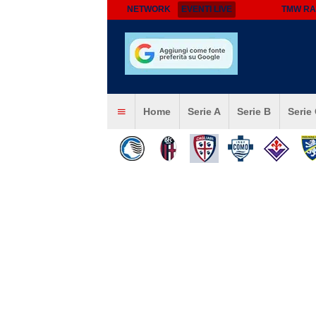
NETWORK
EVENTI LIVE
TMW RA
Home
Serie A
Serie B
Serie