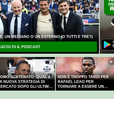
, UN MEDIANO O UN ESTERNO (O TUTTI E TRE?)
SCOLTA IL PODCAST
OMO SCATENATO: QUAL È
NON È TROPPO TARDI PER
A NUOVA STRATEGIA DI
RAFAEL LEAO PER
ERCATO DOPO GLI ULTIMI
TORNARE A ESSERE UN
OLPI?
CAMPIONE