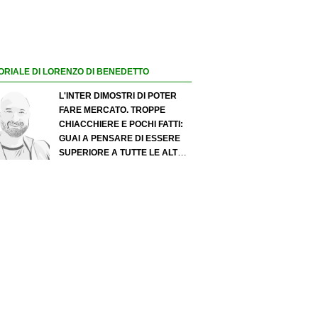
ORIALE DI LORENZO DI BENEDETTO
L'INTER DIMOSTRI DI POTER
FARE MERCATO. TROPPE
CHIACCHIERE E POCHI FATTI:
GUAI A PENSARE DI ESSERE
SUPERIORE A TUTTE LE ALTRE
A PRESCINDERE. JUVE, IL
PORTIERE PUÒ DIVENTARE UN
"PROBLEMA". MILAN-LEAO,
SERVE UNA DECISIONE NETTA