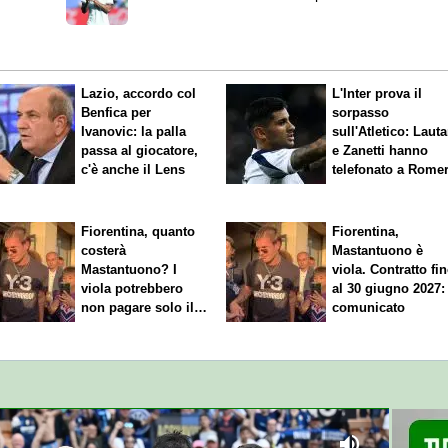
di 160 milioni
Lazio, accordo col
L'Inter prova il
Benfica per
sorpasso
Ivanovic: la palla
sull'Atletico: Laut
passa al giocatore,
e Zanetti hanno
c'è anche il Lens
telefonato a Rome
Fiorentina, quanto
Fiorentina,
costerà
Mastantuono è
Mastantuono? I
viola. Contratto fi
viola potrebbero
al 30 giugno 2027: 
non pagare solo il
comunicato
60% dello stipendio