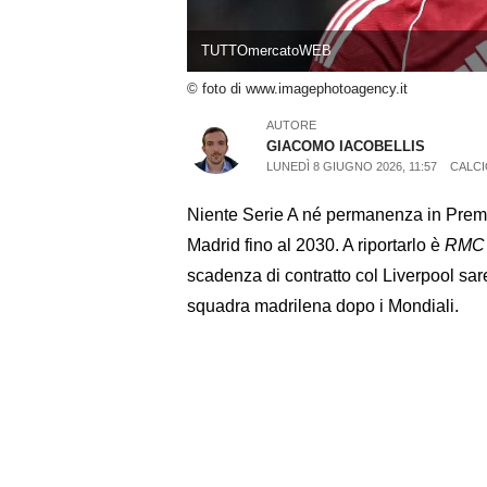
TUTTOmercatoWEB
© foto di www.imagephotoagency.it
AUTORE
GIACOMO IACOBELLIS
LUNEDÌ 8 GIUGNO 2026, 11:57
CALCI
Niente Serie A né permanenza in Prem
Madrid fino al 2030. A riportarlo è
RMC 
scadenza di contratto col Liverpool sar
squadra madrilena dopo i Mondiali.