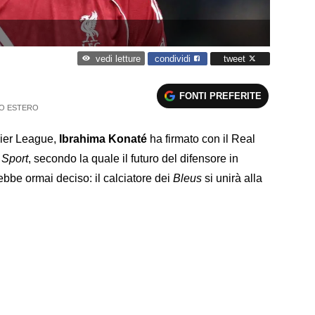
condividi
tweet
vedi letture
FONTI PREFERITE
O ESTERO
ier League,
Ibrahima Konaté
ha firmato con il Real
Sport
, secondo la quale il futuro del difensore in
ebbe ormai deciso: il calciatore dei
Bleus
si unirà alla