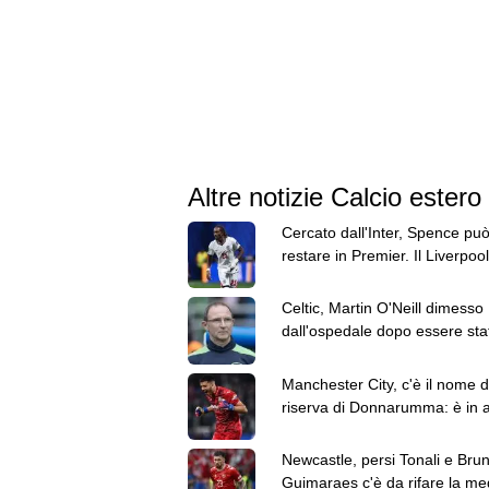
Altre notizie Calcio estero
Cercato dall'Inter, Spence pu
restare in Premier. Il Liverpool
messo gli occhi
Celtic, Martin O'Neill dimesso
dall'ospedale dopo essere sta
sottoposto a intervento chirur
Manchester City, c'è il nome d
riserva di Donnarumma: è in a
Geronimo Rulli
Newcastle, persi Tonali e Bru
Guimaraes c'è da rifare la me