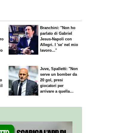
Branchini: "Non ho
parlato di Gabriel
aro
Jesus-Napoli con
Allegri. I 'se' nel mio
ro
lavoro..."
Juve, Spalletti: "Non
serve un bomber da
no
20 gol, presi
il
giocatori per
arrivare a quella
cifra"