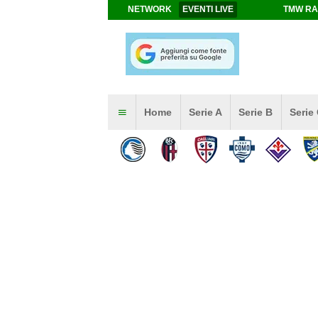
NETWORK
EVENTI LIVE
TMW RA
Home
Serie A
Serie B
Serie