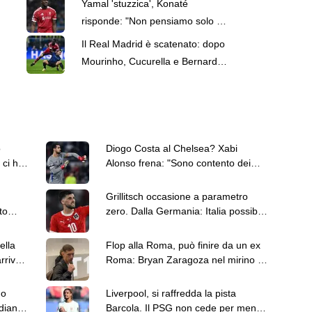
Yamal 'stuzzica', Konaté
risponde: "Non pensiamo solo a
lui, ma a tutta la Spagna"
Il Real Madrid è scatenato: dopo
Mourinho, Cucurella e Bernardo
Silva, ecco Konate
ò
Diogo Costa al Chelsea? Xabi
 ci ha
Alonso frena: "Sono contento dei
portieri che ho"
Grillitsch occasione a parametro
to
zero. Dalla Germania: Italia possibile
gico
destinazione
ella
Flop alla Roma, può finire da un ex
rrivo
Roma: Bryan Zaragoza nel mirino di
Monchi
no
Liverpool, si raffredda la pista
diana.
Barcola. Il PSG non cede per meno