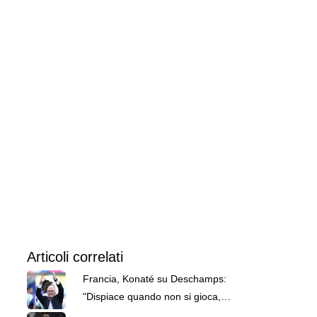
Articoli correlati
Francia, Konaté su Deschamps:
"Dispiace quando non si gioca,
ma ha grande onestà"