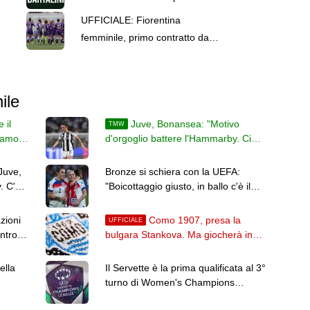
Viola Bartalini
UFFICIALE: Fiorentina
femminile, primo contratto da
professionista per Viola Bartalini
ile
 il
Juve, Bonansea: "Motivo
TMW
Siamo
d'orgoglio battere l'Hammarby. Ci
abbiamo messo amore"
Juve,
Bronze si schiera con la UEFA:
 C'è il
"Boicottaggio giusto, in ballo c'è il
futuro del calcio"
zioni
Como 1907, presa la
UFFICIALE
entro
bulgara Stankova. Ma giocherà in
prestito al Lumezzane
ella
Il Servette è la prima qualificata al 3°
turno di Women's Champions
League: 4-0 all'Aktobe