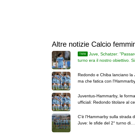
Altre notizie Calcio femmin
Juve, Schatzer: "Passare
TMW
turno era il nostro obiettivo. 
uscite alla distanza"
Redondo e Chiba lanciano la 
ma che fatica con l'Hammarby.
passaggio dl turno
Juventus-Hammarby, le forma
ufficiali: Redondo titolare al c
dell'attacco
C'è l'Hammarby sulla strada d
Juve: le sfide del 2° turno di
Women's Champions League