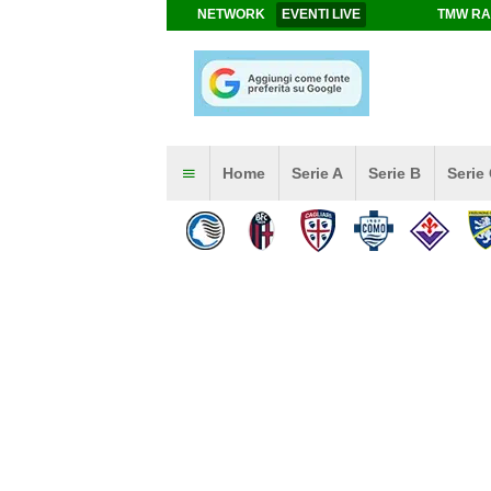
NETWORK
EVENTI LIVE
TMW RA
Home
Serie A
Serie B
Serie