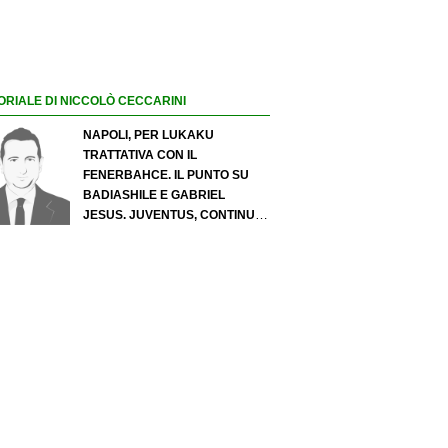
ORIALE DI NICCOLÒ CECCARINI
NAPOLI, PER LUKAKU
TRATTATIVA CON IL
FENERBAHCE. IL PUNTO SU
BADIASHILE E GABRIEL
JESUS. JUVENTUS, CONTINUA
IL PRESSING SU LUKUMI E IN
ATTACCO SI INSISTE PER
ZIRKZEE. PER SUZUKI
OFFERTA DA 35 MILIONI DEL
PSG