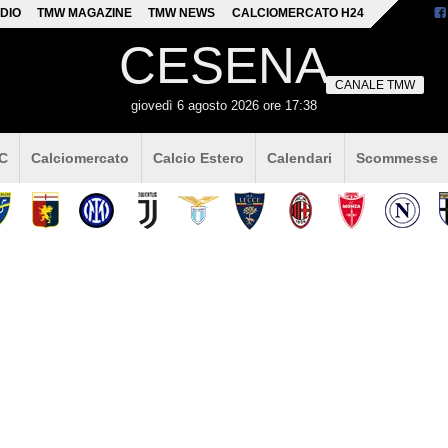
DIO
TMW MAGAZINE
TMW NEWS
CALCIOMERCATO H24
CESENA
CANALE TMW
giovedì 6 agosto 2026 ore 17:38
 C
Calciomercato
Calcio Estero
Calendari
Scommesse