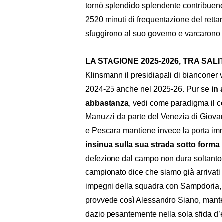
tornò splendido splendente contribuend
2520 minuti di frequentazione del rettan
sfuggirono al suo governo e varcarono l
LA STAGIONE 2025-2026, TRA SAL
Klinsmann il presidiapali di bianconer 
2024-25 anche nel 2025-26. Pur se
in
abbastanza
, vedi come paradigma il 
Manuzzi da parte del Venezia di Giovan
e Pescara mantiene invece la porta i
insinua sulla sua strada sotto forma d
defezione dal campo non dura soltanto 1
campionato dice che siamo già arrivati a
impegni della squadra con Sampdoria, 
provvede così Alessandro Siano, mante
dazio pesantemente nella sola sfida d’e