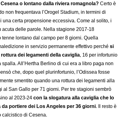
 Cesena o lontano dalla riviera romagnola?
Certo è
o non frequentava l’Orogel Stadium, in termini di
ni una certa propensione eccessiva. Come al solito, i
 acuta delle parole. Nella stagione 2017-18
o tenne lontano dal campo per 8 giorni. Quella
aledizione in servizio permanente effettivo perché
si
rottura dei legamenti della caviglia
, 16 per infortunio
a spalla. All’Hertha Berlino di cui era a libro paga non
 pensò che, dopo quel plurinfortunio, l’Odissea fosse
amente smentito quando una rottura dei legamenti alla
i al San Gallo per 71 giorni. Per tre stagioni sembrò
 sino al 2023-24
con la slogatura alla caviglia che lo
 da portiere dei Los Angeles per 36 giorni
. Il resto è
ro calcistico di Cesena.