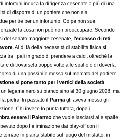
di infortuni induca la dirigenza cesenate a più di una
tà di disporre di un portiere che non sia
due per tre per un infortunio. Colpe non sue,
rigenziale la cosa non può non preoccupare. Secondo
isi del senato maggiore cesenate,
l’eccesso di reti
favore
. Al di là della necessità di stabilità fisica si
a tra i pali in grado di prendere a calci, oltreché la
tare di trovarsela troppe volte alle spalle e di doverla
iscorso di una possibile messa sul mercato del portiere
stione si pone tanto per i vertici della società
e un legame nero su bianco sino al 30 giugno 2028, ma
lla pietra. In passato il
Parma
gli aveva messo gli
ione. Chi invece lo punta tuttora, dopo i
bra essere il Palermo
che vuole lasciarsi alle spalle
 bevuto dopo l’eliminazione dai play-off con il
rnare in pianta stabile sul luogo del misfatto, in