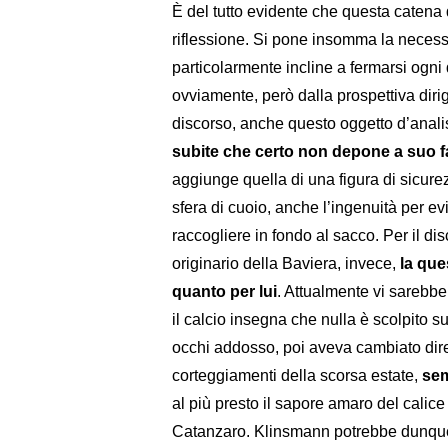
È del tutto evidente che questa catena 
riflessione. Si pone insomma la necessi
particolarmente incline a fermarsi ogni 
ovviamente, però dalla prospettiva di
discorso, anche questo oggetto d’anal
subite che certo non depone a suo 
aggiunge quella di una figura di sicurezz
sfera di cuoio, anche l’ingenuità per evi
raccogliere in fondo al sacco. Per il d
originario della Baviera, invece,
la que
quanto per lui
. Attualmente vi sarebb
il calcio insegna che nulla è scolpito su
occhi addosso, poi aveva cambiato direz
corteggiamenti della scorsa estate,
sem
al più presto il sapore amaro del calice
Catanzaro. Klinsmann potrebbe dunque to