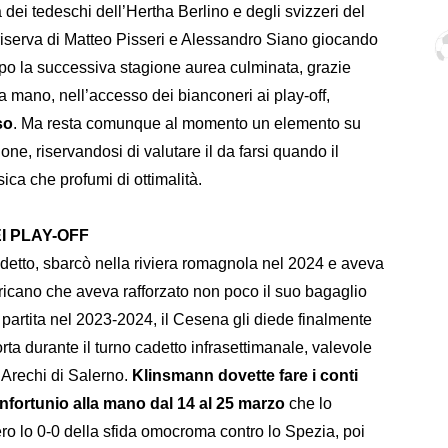
a dei tedeschi dell’Hertha Berlino e degli svizzeri del
 riserva di Matteo Pisseri e Alessandro Siano giocando
po la successiva stagione aurea culminata, grazie
a mano, nell’accesso dei bianconeri ai play-off,
so
. Ma resta comunque al momento un elemento su
one, riservandosi di valutare il da farsi quando il
sica che profumi di ottimalità.
EI PLAY-OFF
etto, sbarcò nella riviera romagnola nel 2024 e aveva
ricano che aveva rafforzato non poco il suo bagaglio
artita nel 2023-2024, il Cesena gli diede finalmente
orta durante il turno cadetto infrasettimanale, valevole
l’Arechi di Salerno.
Klinsmann dovette fare i conti
infortunio alla mano dal 14 al 25 marzo
che lo
ero lo 0-0 della sfida omocroma contro lo Spezia, poi