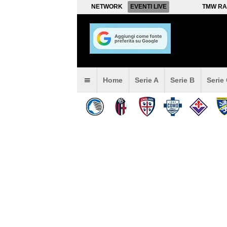
NETWORK
EVENTI LIVE
TMW RA
Home
Serie A
Serie B
Serie