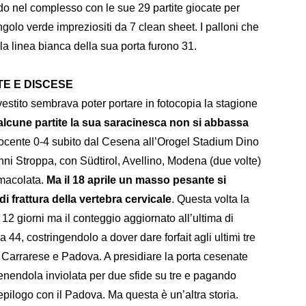
o nel complesso con le sue 29 partite giocate per
golo verde impreziositi da 7 clean sheet. I palloni che
a linea bianca della sua porta furono 31.
ITE E DISCESE
vestito sembrava poter portare in fotocopia la stagione
 alcune partite la sua saracinesca non si abbassa
cocente 0-4 subito dal Cesena all’Orogel Stadium Dino
ni Stroppa, con Südtirol, Avellino, Modena (due volte)
mmacolata.
Ma il 18 aprile un masso pesante si
i frattura della vertebra cervicale
. Questa volta la
2 giorni ma il conteggio aggiornato all’ultima di
 44, costringendolo a dover dare forfait agli ultimi tre
Carrarese e Padova. A presidiare la porta cesenate
nendola inviolata per due sfide su tre e pagando
pilogo con il Padova. Ma questa è un’altra storia.