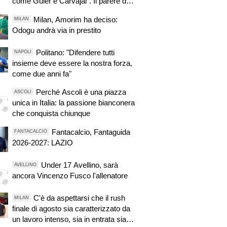
come Guler e Carvajal". Il parere di
Oli
Milan, Amorim ha deciso:
MILAN
Odogu andrà via in prestito
Politano: "Difendere tutti
NAPOLI
insieme deve essere la nostra forza,
come due anni fa"
Perché Ascoli è una piazza
ASCOLI
unica in Italia: la passione bianconera
che conquista chiunque
Fantacalcio, Fantaguida
FANTACALCIO
2026-2027: LAZIO
Under 17 Avellino, sarà
AVELLINO
ancora Vincenzo Fusco l'allenatore
C'è da aspettarsi che il rush
MILAN
finale di agosto sia caratterizzato da
un lavoro intenso, sia in entrata sia in