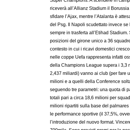
Super Champions. A scendere in campo
riceverà all’Allianz Stadium il Borussi
sfidare l’Ajax, mentre l’Atalanta è attes
del Psg. Il Napoli scudettato invece se
sempre in trasferta all’Etihad Stadium. 
posizioni del girone unico a 36 squadre
contesto in cui i ricavi domestici cresc
nelle coppe Uefa rappresenta infatti ossi
della Champions League supera i 3,3 mil
2,437 miliardi) vanno ai club (per fare
milioni e a quelli della Conference solt
seguendo tre parametri: una quota di pa
totali pari a circa 18,6 milioni per squa
milioni ripartiti sulla base del palmare
le performance sportive (il 37,5%, ovve
l’introduzione del nuovo format. Vincere