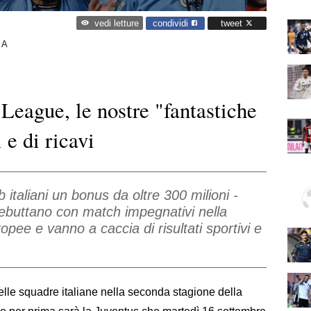
condividi
tweet
vedi letture
 A
League, le nostre "fantastiche
 e di ricavi
 italiani un bonus da oltre 300 milioni -
debuttano con match impegnativi nella
pee e vanno a caccia di risultati sportivi e
lle squadre italiane nella seconda stagione della