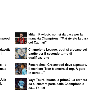
Milan, Pavlovic non si dà pace per la
eenwood
mancata Champions: "Mai rivisto la gara
col Cagliari"
layoff:
Champions League, oggi si giocano sei
il
partite per il secondo turno di
qualificazione
, le
Fenerbahce, Greenwood deve aspettare.
nate
Il tecnico: "Non è ancora al top. A gara
in corso..."
Uefa
Yaya Touré, buona la prima? La carriera
i,
da allenatore parte dalla Champions e
da... Tbilisi