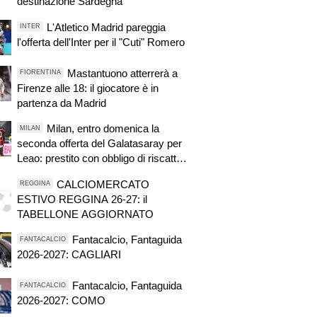
destinazione Sardegna
L'Atletico Madrid pareggia
INTER
l'offerta dell'Inter per il "Cuti" Romero
Mastantuono atterrerà a
FIORENTINA
Firenze alle 18: il giocatore è in
partenza da Madrid
Milan, entro domenica la
MILAN
seconda offerta del Galatasaray per
Leao: prestito con obbligo di riscatto
fissato a 40 milioni di euro
CALCIOMERCATO
REGGINA
ESTIVO REGGINA 26-27: il
TABELLONE AGGIORNATO
Fantacalcio, Fantaguida
FANTACALCIO
2026-2027: CAGLIARI
Fantacalcio, Fantaguida
FANTACALCIO
2026-2027: COMO