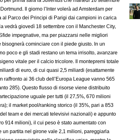
 per prima sarà la Juventus che martedì 16 settembre
a Dortmund. Il giorno l’Inter volerà ad Amsterdam per
a al Parco dei Principi di Parigi dai campioni in carica
 la vedrà giovedì 18 settembre con il Manchester City,
Sfide impegnative, ma per piazzarsi nelle migliori
 bisognerà cominciare con il piede giusto. In un
ono poco e gli stadi restano un tema irrisolto, avanzare
geno vitale per il calcio tricolore. Il montepremi totale
iardi di euro, di cui quasi 2,5 miliardi (esattamente
 un raffronto ai 36 club dell’Europa League vanno 565
anto 285). Questo flusso di risorse viene distribuito
rtecipazione uguale per tutti (il 27,5%, 670 milioni
dra); il market pool/ranking storico (il 35%, pari a 853
s del team e dei mercati televisivi nazionali) e appunto
ro 914 milioni), il cui peso è stato aumentato con
 un partita nel girone vale 2,1 milioni, pareggiarla