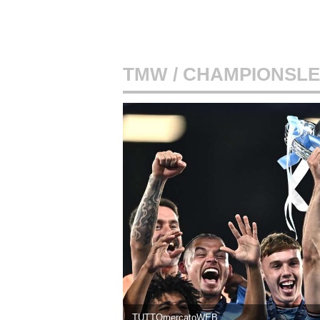
TMW
/
CHAMPIONSL
TUTTOmercatoWEB