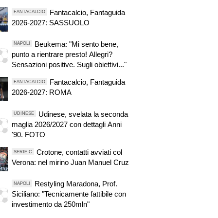
Fantacalcio, Fantaguida
FANTACALCIO
2026-2027: SASSUOLO
Beukema: "Mi sento bene,
NAPOLI
punto a rientrare presto! Allegri?
Sensazioni positive. Sugli obiettivi..."
Fantacalcio, Fantaguida
FANTACALCIO
2026-2027: ROMA
Udinese, svelata la seconda
UDINESE
maglia 2026/2027 con dettagli Anni
'90. FOTO
Crotone, contatti avviati col
SERIE C
Verona: nel mirino Juan Manuel Cruz
Restyling Maradona, Prof.
NAPOLI
Siciliano: "Tecnicamente fattibile con
investimento da 250mln"