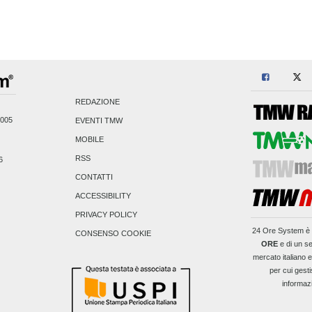
REDAZIONE
2005
EVENTI TMW
MOBILE
RSS
6
CONTATTI
ACCESSIBILITY
PRIVACY POLICY
24 Ore System
è 
CONSENSO COOKIE
ORE
e di un se
mercato italiano 
per cui gesti
informaz