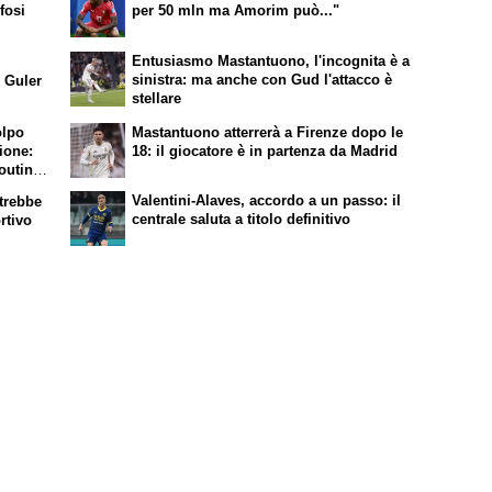
ifosi
per 50 mln ma Amorim può..."
Entusiasmo Mastantuono, l'incognita è a
sinistra: ma anche con Gud l'attacco è
 Guler
stellare
olpo
Mastantuono atterrerà a Firenze dopo le
ione:
18: il giocatore è in partenza da Madrid
couting
ani:
Valentini-Alaves, accordo a un passo: il
otrebbe
centrale saluta a titolo definitivo
rtivo