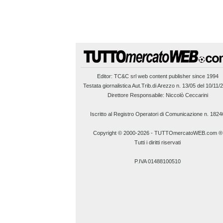
Editor:
TC&C srl
web content publisher since 1994
Testata giornalistica Aut.Trib.di Arezzo n. 13/05 del 10/11/
Direttore Responsabile: Niccolò Ceccarini
Iscritto al Registro Operatori di Comunicazione n. 1824
Copyright © 2000-2026
-
TUTTOmercatoWEB.com ®
Tutti i diritti riservati
P.IVA 01488100510