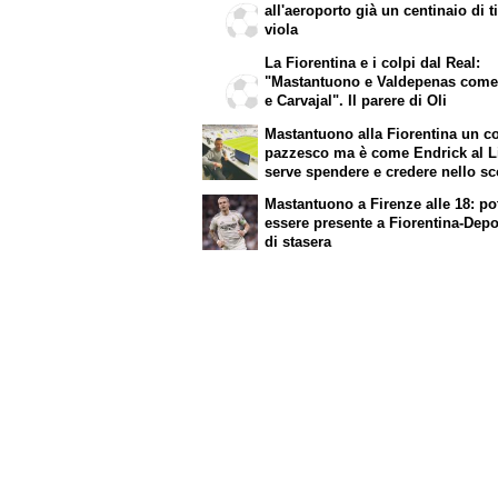
all'aeroporto già un centinaio di t
viola
La Fiorentina e i colpi dal Real:
"Mastantuono e Valdepenas come
e Carvajal". Il parere di Oli
Mastantuono alla Fiorentina un c
pazzesco ma è come Endrick al L
serve spendere e credere nello s
per i migliori talenti. Giovani itali
Mastantuono a Firenze alle 18: p
attenzione perché qualcosa sta
essere presente a Fiorentina-Depo
cambiando davvero
di stasera