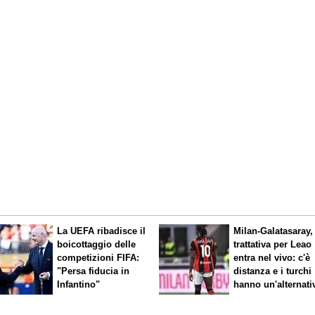
La UEFA ribadisce il
Milan-Galatasaray,
boicottaggio delle
trattativa per Leao
competizioni FIFA:
entra nel vivo: c'è
"Persa fiducia in
distanza e i turchi
Infantino"
hanno un'alternati