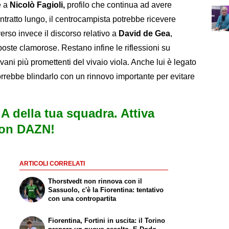
e a
Nicolò Fagioli,
profilo che continua ad avere
ntratto lungo, il centrocampista potrebbe ricevere
iverso invece il discorso relativo a
David de Gea
,
poste clamorose. Restano infine le riflessioni su
vani più promettenti del vivaio viola. Anche lui è legato
vorrebbe blindarlo con un rinnovo importante per evitare
e A della tua squadra. Attiva
con DAZN!
ARTICOLI CORRELATI
Thorstvedt non rinnova con il
Sassuolo, c'è la Fiorentina: tentativo
con una contropartita
Fiorentina, Fortini in uscita: il Torino