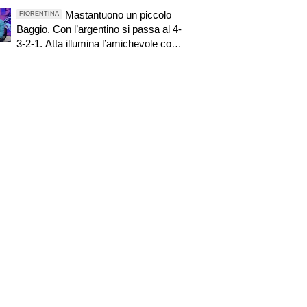
resta è meglio
Mastantuono un piccolo
FIORENTINA
Baggio. Con l’argentino si passa al 4-
3-2-1. Atta illumina l’amichevole con
il Depor. Servono ancora tre colpi per
una Viola da Europa League.
Antognoni, un finale senza vincitori