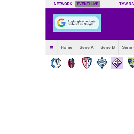
NETWORK
EVENTI LIVE
TMW RA
Home
Serie A
Serie B
Serie