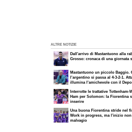
ALTRE NOTIZIE
Dall'arrivo di Mastantuono alla ra
Grosso: cronaca di una giornata s
Mastantuono un piccolo Baggio.
l’argentino si passa al 4-3-2-1. Att
illumina l’amichevole con il Depo
Servono ancora tre colpi per una 
Interrotte le trattative Tottenham-
da Europa League. Antognoni, un 
Ham per Solomon: la Fiorentina s
senza vincitori
inserire
Una buona Fiorentina stride nel fi
Work in progress, ma l'inizio non
malvagio