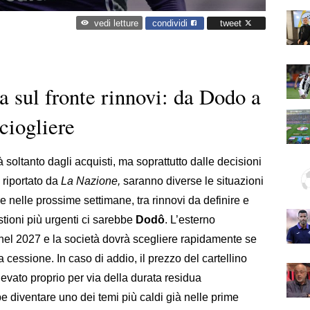
condividi
tweet
vedi letture
da sul fronte rinnovi: da Dodo a
sciogliere
soltanto dagli acquisti, ma soprattutto dalle decisioni
 riportato da
La Nazione,
saranno diverse le situazioni
re nelle prossime settimane, tra rinnovi da definire e
estioni più urgenti ci sarebbe
Dodô
. L’esterno
 nel 2027 e la società dovrà scegliere rapidamente se
cessione. In caso di addio, il prezzo del cartellino
evato proprio per via della durata residua
e diventare uno dei temi più caldi già nelle prime