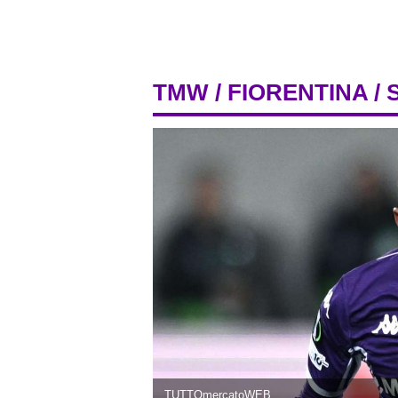
TMW
/
FIORENTINA
/ 
TUTTOmercatoWEB