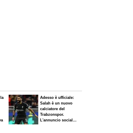
 la
Adesso è ufficiale:
Salah è un nuovo
calciatore del
Trabzonspor.
va
L'annuncio social
del club