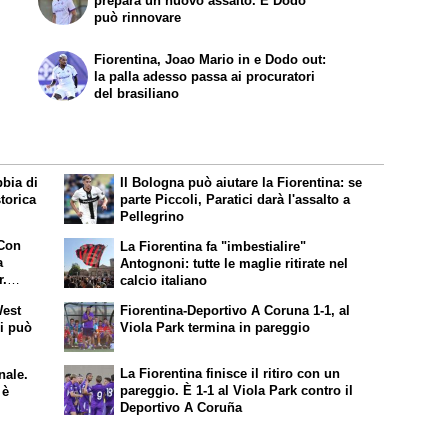
prepara un nuovo assalto. E Dodo
può rinnovare
Fiorentina, Joao Mario in e Dodo out:
la palla adesso passa ai procuratori
del brasiliano
bbia di
Il Bologna può aiutare la Fiorentina: se
torica
parte Piccoli, Paratici darà l'assalto a
Pellegrino
 Con
La Fiorentina fa "imbestialire"
a
Antognoni: tutte le maglie ritirate nel
r.
calcio italiano
Viola
West
Fiorentina-Deportivo A Coruna 1-1, al
finale
i può
Viola Park termina in pareggio
La Fiorentina finisce il ritiro con un
nale.
pareggio. È 1-1 al Viola Park contro il
 è
Deportivo A Coruña