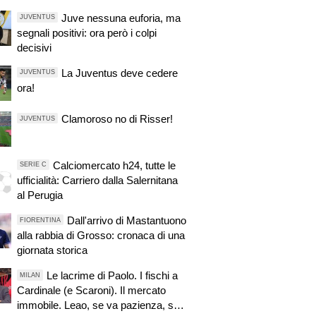
Juve nessuna euforia, ma
JUVENTUS
segnali positivi: ora però i colpi
decisivi
La Juventus deve cedere
JUVENTUS
ora!
Clamoroso no di Risser!
JUVENTUS
Calciomercato h24, tutte le
SERIE C
ufficialità: Carriero dalla Salernitana
al Perugia
Dall'arrivo di Mastantuono
FIORENTINA
alla rabbia di Grosso: cronaca di una
giornata storica
Le lacrime di Paolo. I fischi a
MILAN
Cardinale (e Scaroni). Il mercato
immobile. Leao, se va pazienza, se