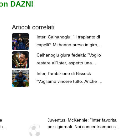
con DAZN!
Articoli correlati
Inter, Calhanoglu: "Il trapianto di
capelli? Mi hanno preso in giro,
ma ora mi sento meglio"
Calhanoglu giura fedeltà: "Voglio
restare all'Inter, aspetto una
chiamata per il rinnovo"
Inter, l'ambizione di Bisseck:
"Vogliamo vincere tutto. Anche la
Champions League"
te
Juventus, McKennie: "Inter favorita
un
per i giornali. Noi concentriamoci sul
nostro gioco"