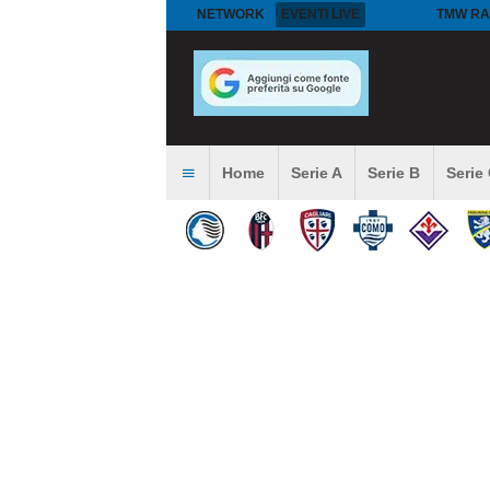
NETWORK
EVENTI LIVE
TMW RA
Home
Serie A
Serie B
Serie