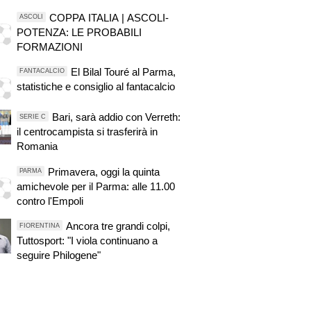
COPPA ITALIA | ASCOLI-
ASCOLI
POTENZA: LE PROBABILI
FORMAZIONI
El Bilal Touré al Parma,
FANTACALCIO
statistiche e consiglio al fantacalcio
Bari, sarà addio con Verreth:
SERIE C
il centrocampista si trasferirà in
Romania
Primavera, oggi la quinta
PARMA
amichevole per il Parma: alle 11.00
contro l'Empoli
Ancora tre grandi colpi,
FIORENTINA
Tuttosport: "I viola continuano a
seguire Philogene"