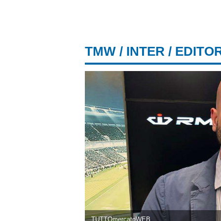
TMW
/
INTER
/ EDITO
TUTTOmercatoWEB