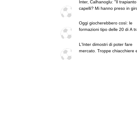
Inter, Calhanoglu: "Il trapianto
capelli? Mi hanno preso in gir
ora mi sento meglio"
Oggi giocherebbero così: le
formazioni tipo delle 20 di A tr
conferme e nuovi arrivi
L'Inter dimostri di poter fare
mercato. Troppe chiacchiere 
fatti: guai a pensare di essere
superiore a tutte le altre a
prescindere. Juve, il portiere 
diventare un "problema". Mila
Leao, serve una decisione net