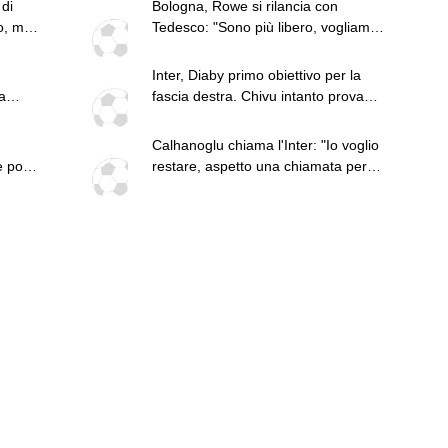
 di
Bologna, Rowe si rilancia con
o, ma
Tedesco: "Sono più libero, vogliamo
tornare in Europa"
Inter, Diaby primo obiettivo per la
a
fascia destra. Chivu intanto prova
Diouf
Calhanoglu chiama l'Inter: "Io voglio
e pochi
restare, aspetto una chiamata per il
rinnovo"
può
n-
ta