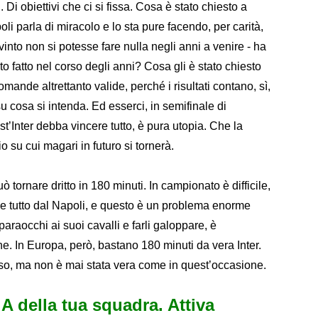
I. Di obiettivi che ci si fissa. Cosa è stato chiesto a
i parla di miracolo e lo sta pure facendo, per carità,
to non si potesse fare nulla negli anni a venire - ha
o fatto nel corso degli anni? Cosa gli è stato chiesto
ande altrettanto valide, perché i risultati contano, sì,
 cosa si intenda. Ed esserci, in semifinale di
t’Inter debba vincere tutto, è pura utopia. Che la
o su cui magari in futuro si tornerà.
 tornare dritto in 180 minuti. In campionato è difficile,
 tutto dal Napoli, e questo è un problema enorme
araocchi ai suoi cavalli e farli galoppare, è
ne. In Europa, però, bastano 180 minuti da vera Inter.
sso, ma non è mai stata vera come in quest’occasione.
e A della tua squadra. Attiva