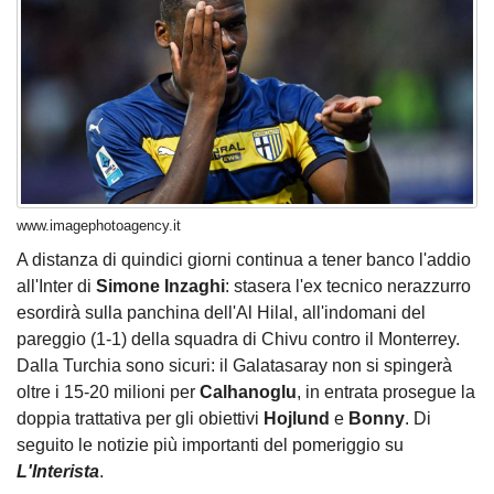
www.imagephotoagency.it
A distanza di quindici giorni continua a tener banco l'addio
all'Inter di
Simone Inzaghi
: stasera l'ex tecnico nerazzurro
esordirà sulla panchina dell'Al Hilal, all'indomani del
pareggio (1-1) della squadra di Chivu contro il Monterrey.
Dalla Turchia sono sicuri: il Galatasaray non si spingerà
oltre i 15-20 milioni per
Calhanoglu
, in entrata prosegue la
doppia trattativa per gli obiettivi
Hojlund
e
Bonny
. Di
seguito le notizie più importanti del pomeriggio su
L'Interista
.