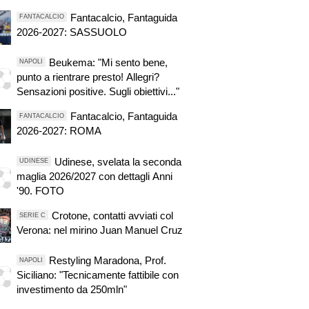
Fantacalcio, Fantaguida
FANTACALCIO
2026-2027: SASSUOLO
Beukema: "Mi sento bene,
NAPOLI
punto a rientrare presto! Allegri?
Sensazioni positive. Sugli obiettivi..."
Fantacalcio, Fantaguida
FANTACALCIO
2026-2027: ROMA
Udinese, svelata la seconda
UDINESE
maglia 2026/2027 con dettagli Anni
'90. FOTO
Crotone, contatti avviati col
SERIE C
Verona: nel mirino Juan Manuel Cruz
Restyling Maradona, Prof.
NAPOLI
Siciliano: "Tecnicamente fattibile con
investimento da 250mln"