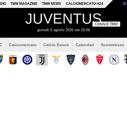
DIO
TMW MAGAZINE
TMW NEWS
CALCIOMERCATO H24
JUVENTUS
CANALE TMW
giovedì 6 agosto 2026 ore 19:06
 C
Calciomercato
Calcio Estero
Calendari
Scommesse