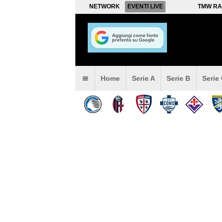
NETWORK
EVENTI LIVE
TMW RA
Home
Serie A
Serie B
Serie