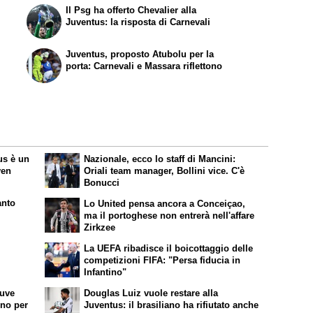
Il Psg ha offerto Chevalier alla
Juventus: la risposta di Carnevali
Juventus, proposto Atubolu per la
porta: Carnevali e Massara riflettono
us è un
Nazionale, ecco lo staff di Mancini:
ven
Oriali team manager, Bollini vice. C'è
Bonucci
anto
Lo United pensa ancora a Conceiçao,
ma il portoghese non entrerà nell'affare
Zirkzee
La UEFA ribadisce il boicottaggio delle
competizioni FIFA: "Persa fiducia in
Infantino"
Juve
Douglas Luiz vuole restare alla
ino per
Juventus: il brasiliano ha rifiutato anche