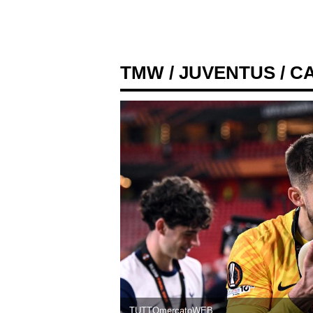
TMW
/
JUVENTUS
/ C
TUTTOmercatoWEB