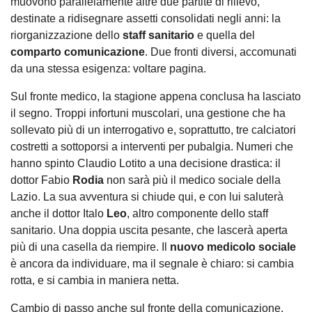
muovono parallelamente altre due partite di rilievo,
destinate a ridisegnare assetti consolidati negli anni: la
riorganizzazione dello
staff sanitario
e quella del
comparto
comunicazione
. Due fronti diversi, accomunati
da una stessa esigenza: voltare pagina.
Sul fronte medico, la stagione appena conclusa ha lasciato
il segno. Troppi infortuni muscolari, una gestione che ha
sollevato più di un interrogativo e, soprattutto, tre calciatori
costretti a sottoporsi a interventi per pubalgia. Numeri che
hanno spinto Claudio Lotito a una decisione drastica: il
dottor Fabio
Rodia
non sarà più il medico sociale della
Lazio. La sua avventura si chiude qui, e con lui saluterà
anche il dottor Italo
Leo
, altro componente dello staff
sanitario. Una doppia uscita pesante, che lascerà aperta
più di una casella da riempire. Il
nuovo medicolo sociale
è ancora da individuare, ma il segnale è chiaro: si cambia
rotta, e si cambia in maniera netta.
Cambio di passo anche sul fronte della comunicazione.