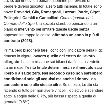
Lazio, dei rinnovi da portare a termine per evitare di
perdere diversi giocatori a zero tutti insieme. In totale sono
nove:
Provedel, Gila, Romagnoli, Lazzari, Patric, Gigot,
Pellegrini, Cataldi e Cancellieri.
Come riportato da Il
Corriere dello Sport,
la società starebbe pensando a un
piano di intervento per limitare queste uscite senza
appesantire troppo le casse,
offrendo un anno in più di
contratto (2028).
Prima però bisognerà fare i conti con l'indicatore della Figc
rimasto in vigore,
ovvero quello del costo del lavoro
allargato.
La commissione sui bilanci darà il suo verdetto
tra un mese:
l'esito finale determinerà se il mercato sarà
libero o a saldo zero. Nel secondo caso non sarebbero
condizionati solo gli acquisti ma anche i rinnovi, da
concedere solo alle stesse cifre.
Su questo,
Lotito
sta
facendo di tutto per non avere vincoli: l'obiettivo è scendere
sotto la soglie dello 0.7%, più bassa rispetto a quella di
gennaio (0.8%).