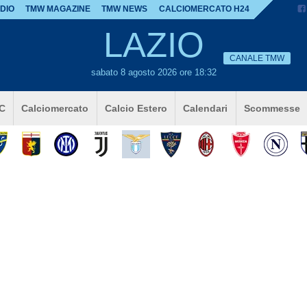
DIO
TMW MAGAZINE
TMW NEWS
CALCIOMERCATO H24
LAZIO
CANALE TMW
sabato 8 agosto 2026 ore 18:32
 C
Calciomercato
Calcio Estero
Calendari
Scommesse