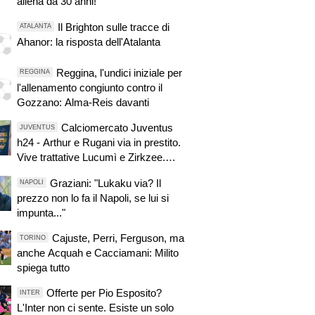
allena da 30 anni!"
Il Brighton sulle tracce di
ATALANTA
Ahanor: la risposta dell'Atalanta
Reggina, l'undici iniziale per
REGGINA
l'allenamento congiunto contro il
Gozzano: Alma-Reis davanti
Calciomercato Juventus
JUVENTUS
h24 - Arthur e Rugani via in prestito.
Vive trattative Lucumì e Zirkzee.
Arsenal su Yildiz. Sondaggio Roma
Graziani: "Lukaku via? Il
NAPOLI
per Nico. PSG alza offerta per
prezzo non lo fa il Napoli, se lui si
Suzuki. Zhegrova non vuole partire.
impunta..."
Sorloth sul mercato. Vlahovic, nuova
pretendente
Cajuste, Perri, Ferguson, ma
TORINO
anche Acquah e Cacciamani: Milito
spiega tutto
Offerte per Pio Esposito?
INTER
L'Inter non ci sente. Esiste un solo