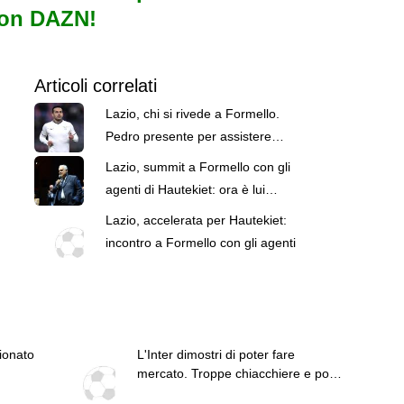
con DAZN!
Articoli correlati
Lazio, chi si rivede a Formello.
Pedro presente per assistere
all'allenamento di Gattuso
Lazio, summit a Formello con gli
agenti di Hautekiet: ora è lui
l'obiettivo per la difesa
Lazio, accelerata per Hautekiet:
incontro a Formello con gli agenti
pionato
L'Inter dimostri di poter fare
mercato. Troppe chiacchiere e pochi
fatti: guai a pensare di essere