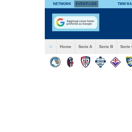
NETWORK
EVENTI LIVE
TMW RA
Home
Serie A
Serie B
Serie