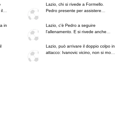
superiore a tutte le altre a
o
Lazio, chi si rivede a Formello.
prescindere. Juve, il portiere può
il
Pedro presente per assistere
diventare un "problema". Milan-
all'allenamento di Gattuso
Leao, serve una decisione netta
a in
Lazio, c'è Pedro a seguire
l'allenamento. E si rivede anche
Patric - FOTO
l
Lazio, può arrivare il doppio colpo in
attacco: Ivanovic vicino, non si molla
Pinamonti