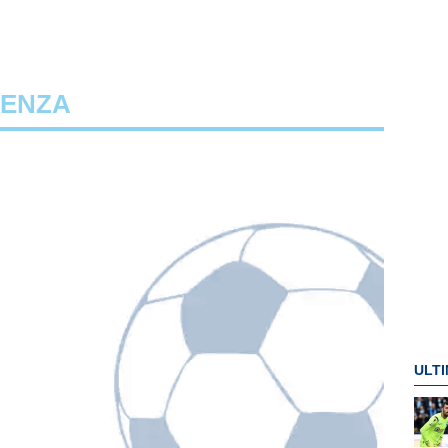
DENZA
ULTI