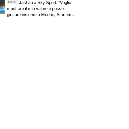
Jashari a Sky Sport: "Voglio
MILAN
mostrare il mio valore e posso
giocare insieme a Modric, Amorim
ha portato un'energia e mentalità
diversa"