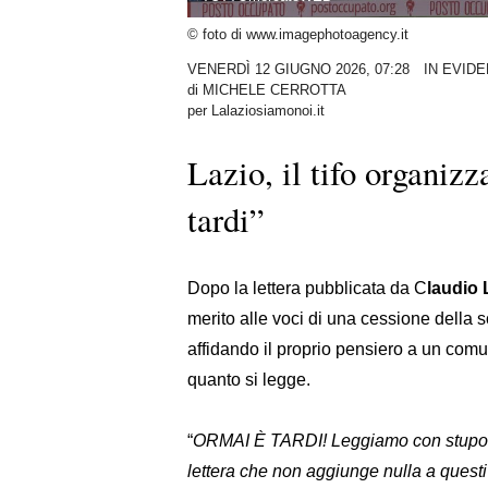
© foto di www.imagephotoagency.it
VENERDÌ 12 GIUGNO 2026, 07:28
IN EVID
di
MICHELE CERROTTA
per Lalaziosiamonoi.it
Lazio, il tifo organiz
tardi”
Dopo la lettera pubblicata da C
laudio 
merito alle voci di una cessione della s
affidando il proprio pensiero a un comuni
quanto si legge.
“
ORMAI È TARDI! Leggiamo con stupore l
lettera che non aggiunge nulla a questi