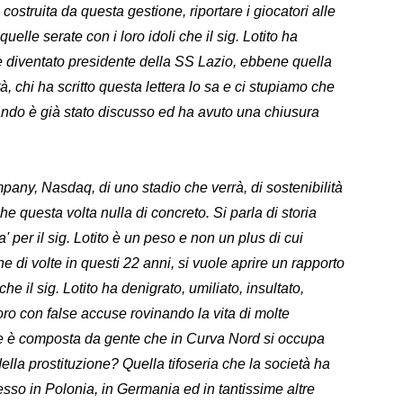
 costruita da questa gestione, riportare i giocatori alle
i quelle serate con i loro idoli che il sig. Lotito ha
diventato presidente della SS Lazio, ebbene quella
à, chi ha scritto questa lettera lo sa e ci stupiamo che
ando è già stato discusso ed ha avuto una chiusura
any, Nasdaq, di uno stadio che verrà, di sostenibilità
he questa volta nulla di concreto. Si parla di storia
' per il sig. Lotito è un peso e non un plus di cui
e di volte in questi 22 anni, si vuole aprire un rapporto
che il sig. Lotito ha denigrato, umiliato, insultato,
loro con false accuse rovinando la vita di molte
ire è composta da gente che in Curva Nord si occupa
lla prostituzione? Quella tifoseria che la società ha
so in Polonia, in Germania ed in tantissime altre