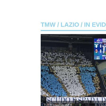
TMW
/
LAZIO
/ IN EVI
TUTTOmercatoWEB