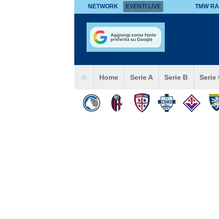
NETWORK
EVENTI LIVE
TMW RA
Home
Serie A
Serie B
Serie