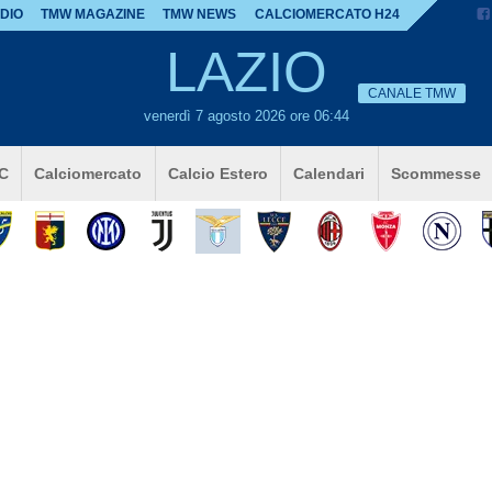
DIO
TMW MAGAZINE
TMW NEWS
CALCIOMERCATO H24
LAZIO
CANALE TMW
venerdì 7 agosto 2026 ore 06:44
 C
Calciomercato
Calcio Estero
Calendari
Scommesse