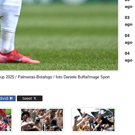
ago
03
ago
04
ago
04
ago
up 2025 / Palmeiras-Botafogo / foto Daniele Buffa/Image Sport
dividi
tweet