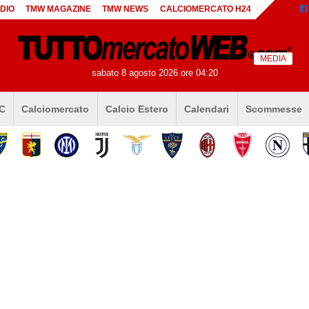
DIO
TMW MAGAZINE
TMW NEWS
CALCIOMERCATO H24
MEDIA
sabato 8 agosto 2026 ore 04:20
 C
Calciomercato
Calcio Estero
Calendari
Scommesse