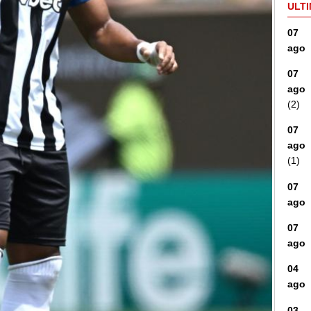
ULTI
07
ago
07
ago
(2)
07
ago
(1)
07
ago
07
ago
04
ago
03