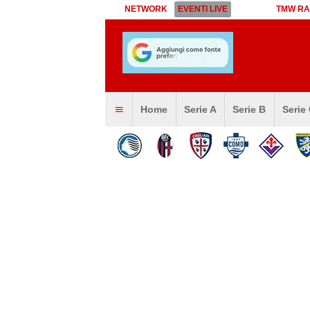
NETWORK
EVENTI LIVE
TMW RA
Home
Serie A
Serie B
Serie