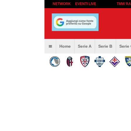
NETWORK
EVENTI LIVE
TMW RA
Home
Serie A
Serie B
Serie