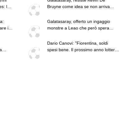
s: le
Bruyne come idea se non arriva
Leao. Anche se Allegri lo stima
a:
Galatasaray, offerto un ingaggio
are in
monstre a Leao che però spera
ancora nella chiamata di qualche
club inglese
Dario Canovi: "Fiorentina, soldi
a
spesi bene. Il prossimo anno lotterà
per l'Europa"