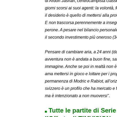
di Ardon Jashari, centrocampista class
giorni scorsi ai suoi agenti: la volontà, 
il desiderio è quello di mettersi alla pr
E non trascorsa perennemente a insegu
perone. A pesare nel bilancio personal
il secondo investimento più oneroso (3
Pensare di cambiare aria, a 24 anni (da
avventura non è andata a buon fine, s
immagine. Anche se poi in realtà non 
ama mettersi in gioco e lottare per i propr
permanenza di Modric e Rabiot, all'oriz
svizzero è un profilo che ha mercato e fa
ma è intenzionato a non muoversi".
Tutte le partite di Seri