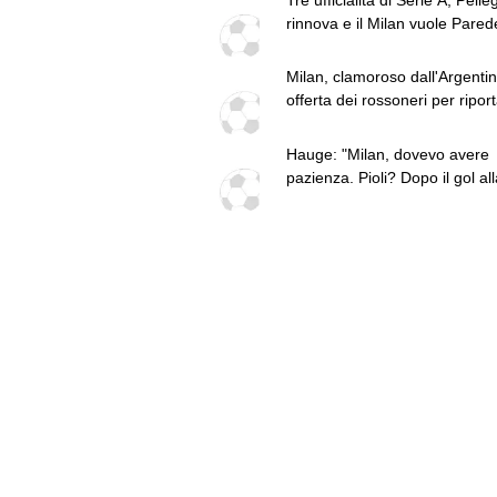
rinnova e il Milan vuole Parede
top news delle 18
Milan, clamoroso dall'Argentin
offerta dei rossoneri per riport
Italia Paredes
Hauge: "Milan, dovevo avere
pazienza. Pioli? Dopo il gol all
Sampdoria zero spazi"