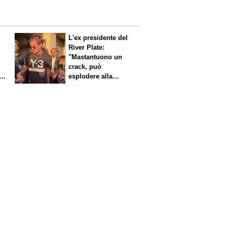
L'ex presidente del
River Plate:
"Mastantuono un
crack, può
i
esplodere alla
Fiorentina"