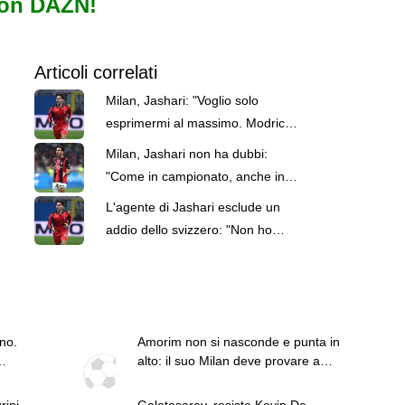
con DAZN!
Articoli correlati
Milan, Jashari: "Voglio solo
esprimermi al massimo. Modric?
La sua mentalità è importante"
Milan, Jashari non ha dubbi:
"Come in campionato, anche in
Europa l’obiettivo è vincere"
L'agente di Jashari esclude un
addio dello svizzero: "Non ho
parlato di mercato"
no.
Amorim non si nasconde e punta in
alto: il suo Milan deve provare a
vincere in Italia e in Europa
rini
Galatasaray, resiste Kevin De