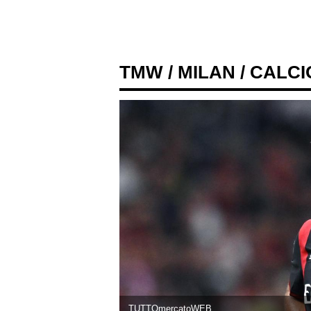
TMW
/
MILAN
/ CALC
TUTTOmercatoWEB