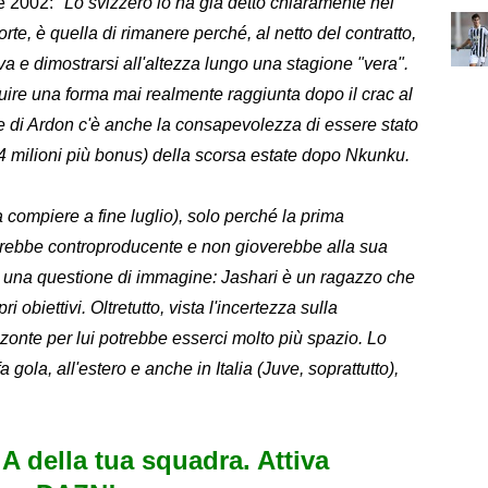
e 2002:
"Lo svizzero lo ha già detto chiaramente nei
forte, è quella di rimanere perché, al netto del contratto,
ova e dimostrarsi all'altezza lungo una stagione "vera".
ire una forma mai realmente raggiunta dopo il crac al
e di Ardon c'è anche la consapevolezza di essere stato
4 milioni più bonus) della scorsa estate dopo Nkunku.
 compiere a fine luglio), solo perché la prima
arebbe controproducente e non gioverebbe alla sua
è una questione di immagine: Jashari è un ragazzo che
i obiettivi. Oltretutto, vista l'incertezza sulla
zonte per lui potrebbe esserci molto più spazio. Lo
 gola, all'estero e anche in Italia (Juve, soprattutto),
e A della tua squadra. Attiva