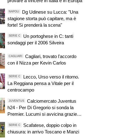
provare a vincere in Italia e in Europa
Dg Udinese su Lucca: "Una
NAPOLI
stagione storta può capitare, ma è
forte! Si prenderà la scena"
Un portoghese in C: tanti
SERIE C
sondaggi per il 2006 Silveira
Cagliari, trovato l'accordo
CAGLIARI
con il Nizza per Kevin Carlos
Lecco, Urso verso il ritorno.
SERIE C
La Reggiana pensa a Vitale per il
centrocampo
Calciomercato Juventus
JUVENTUS
h24 - Per Di Gregorio si sonda la
Premier. Lucumi si avvicina grazie a
Cabal? Zirkzee, apertura dello
Scafatese, doppio colpo in
SERIE C
United, si tratta. Casting per la porta,
chiusura: in arrivo Toscano e Manzi
ma sfuma Suzuki