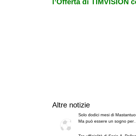
l’Offerta di TIMVISION 
Altre notizie
Solo dodici mesi di Mastantuo
Ma può essere un sogno per
Firenze come Portillo?
Tre ufficialità di Serie A, Pelleg