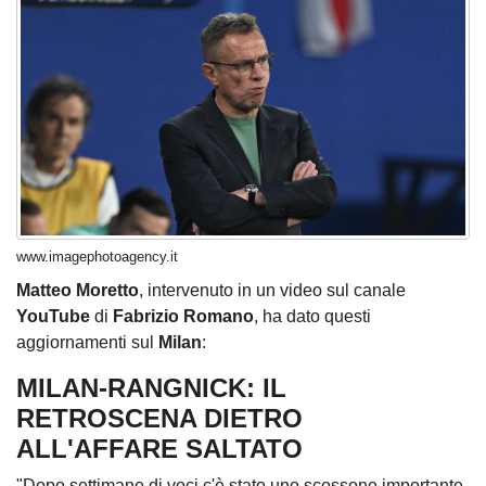
www.imagephotoagency.it
Matteo Moretto
, intervenuto in un video sul canale
YouTube
di
Fabrizio Romano
, ha dato questi
aggiornamenti sul
Milan
:
MILAN-RANGNICK: IL
RETROSCENA DIETRO
ALL'AFFARE SALTATO
"Dopo settimane di voci c'è stato uno scossone importante.