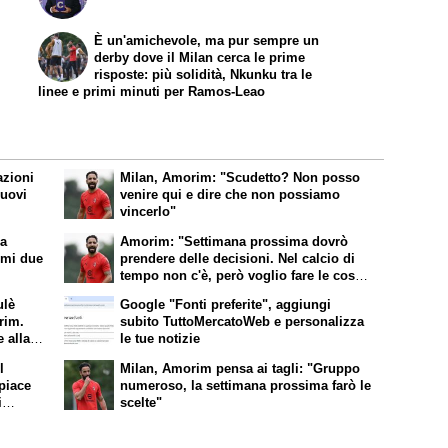
È un'amichevole, ma pur sempre un
derby dove il Milan cerca le prime
risposte: più solidità, Nkunku tra le
linee e primi minuti per Ramos-Leao
azioni
Milan, Amorim: "Scudetto? Non posso
nuovi
venire qui e dire che non possiamo
vincerlo"
la
Amorim: "Settimana prossima dovrò
imi due
prendere delle decisioni. Nel calcio di
tempo non c'è, però voglio fare le cose
giuste al momento giusto"
ulè
Google "Fonti preferite", aggiungi
rim.
subito TuttoMercatoWeb e personalizza
 alla
le tue notizie
alore
l
Milan, Amorim pensa ai tagli: "Gruppo
 piace
numeroso, la settimana prossima farò le
i
scelte"