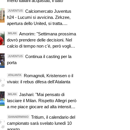
meno italiani acquistati, il dato"
Calciomercato Juventus
JUVENTUS
h24 - Lucumi si avvicina. Zirkzee,
apertura dello United, si tratta.
Casting per la porta
Amorim: "Settimana prossima
MILAN
dovrò prendere delle decisioni. Nel
calcio di tempo non c'è, però voglio
fare le cose giuste al momento
Continua il casting per la
JUVENTUS
giusto"
porta
Romagnoli, Kristensen o il
ATALANTA
vivaio: il rebus difesa dell'Atalanta
Jashari: "Mai pensato di
MILAN
lasciare il Milan. Rispetto Allegri però
a me piace giocare ad alta intensità e
l'idea di Amorim mi dà buone
Tritium, il calendario del
GIANAERMINIO
sensazioni"
campionato sarà svelato lunedì 10
agosto