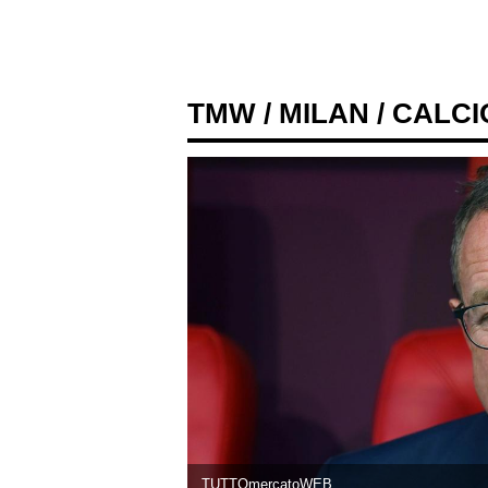
TMW
/
MILAN
/ CALC
TUTTOmercatoWEB