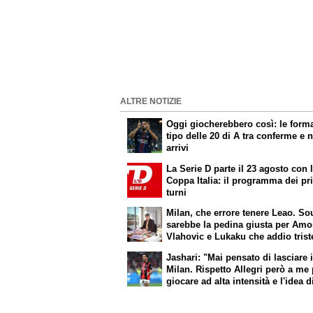
ALTRE NOTIZIE
Oggi giocherebbero così: le form
tipo delle 20 di A tra conferme e 
arrivi
La Serie D parte il 23 agosto con 
Coppa Italia: il programma dei pr
turni
Milan, che errore tenere Leao. So
sarebbe la pedina giusta per Amo
Vlahovic e Lukaku che addio triste
A. Pio Esposito può spostare il v
Jashari: "Mai pensato di lasciare i
dell’Inter. Cosa chiedo a Zola
Milan. Rispetto Allegri però a me
giocare ad alta intensità e l'idea d
Amorim mi dà buone sensazioni"