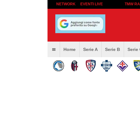
NETWORK
EVENTI LIVE
TMW RA
Home
Serie A
Serie B
Serie