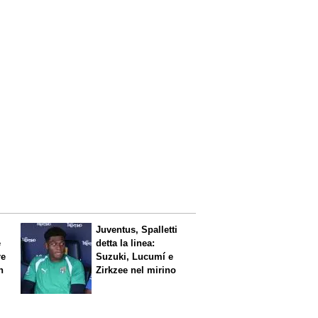
Juventus, Spalletti
è
detta la linea:
re
Suzuki, Lucumí e
n
Zirkzee nel mirino