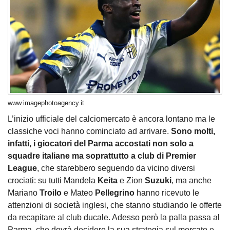
www.imagephotoagency.it
L’inizio ufficiale del calciomercato è ancora lontano ma le
classiche voci hanno cominciato ad arrivare.
Sono molti,
infatti, i giocatori del Parma accostati non solo a
squadre italiane ma soprattutto a club di Premier
League
, che starebbero seguendo da vicino diversi
crociati: su tutti Mandela
Keita
e Zion
Suzuki
, ma anche
Mariano
Troilo
e Mateo
Pellegrino
hanno ricevuto le
attenzioni di società inglesi, che stanno studiando le offerte
da recapitare al club ducale. Adesso però la palla passa al
Parma, che dovrà decidere la sua strategia sul mercato e