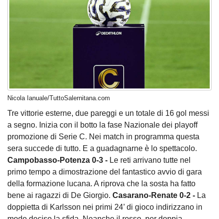
Nicola Ianuale/TuttoSalernitana.com
Tre vittorie esterne, due pareggi e un totale di 16 gol messi
a segno. Inizia con il botto la fase Nazionale dei playoff
promozione di Serie C. Nei match in programma questa
sera succede di tutto. E a guadagnarne è lo spettacolo.
Campobasso-Potenza 0-3 -
Le reti arrivano tutte nel
primo tempo a dimostrazione del fantastico avvio di gara
della formazione lucana. A riprova che la sosta ha fatto
bene ai ragazzi di De Giorgio.
Casarano-Renate 0-2 -
La
doppietta di Karlsson nei primi 24’ di gioco indirizzano in
modo deciso la sfida. Neanche il rosso, per doppia