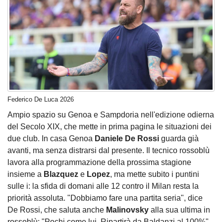
Federico De Luca 2026
Ampio spazio su Genoa e Sampdoria nell'edizione odierna
del Secolo XIX, che mette in prima pagina le situazioni dei
due club. In casa Genoa
Daniele De Rossi
guarda già
avanti, ma senza distrarsi dal presente. Il tecnico rossoblù
lavora alla programmazione della prossima stagione
insieme a
Blazquez
e
Lopez
, ma mette subito i puntini
sulle i: la sfida di domani alle 12 contro il Milan resta la
priorità assoluta. "Dobbiamo fare una partita seria", dice
De Rossi, che saluta anche
Malinovsky
alla sua ultima in
rossoblù: "Pochi come lui. Ripartirà da Baldanzi al 100%".