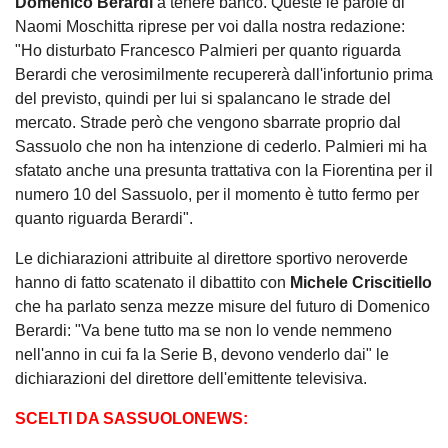
Domenico
Berardi
a tenere banco. Queste le parole di
Naomi Moschitta riprese per voi dalla nostra redazione:
"Ho disturbato Francesco Palmieri per quanto riguarda
Berardi che verosimilmente recupererà dall'infortunio prima
del previsto, quindi per lui si spalancano le strade del
mercato. Strade però che vengono sbarrate proprio dal
Sassuolo che non ha intenzione di cederlo. Palmieri mi ha
sfatato anche una presunta trattativa con la Fiorentina per il
numero 10 del Sassuolo, per il momento è tutto fermo per
quanto riguarda Berardi".
Le dichiarazioni attribuite al direttore sportivo neroverde
hanno di fatto scatenato il dibattito con
Michele Criscitiello
che ha parlato senza mezze misure del futuro di Domenico
Berardi: "Va bene tutto ma se non lo vende nemmeno
nell'anno in cui fa la Serie B, devono venderlo dai" le
dichiarazioni del direttore dell'emittente televisiva.
SCELTI DA SASSUOLONEWS: