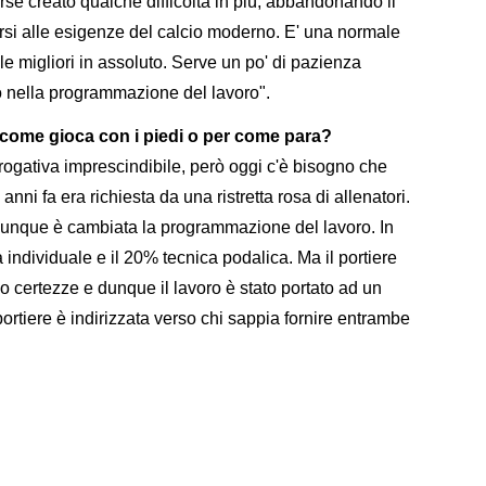
rse creato qualche difficoltà in più, abbandonando il
arsi alle esigenze del calcio moderno. E' una normale
le migliori in assoluto. Serve un po' di pazienza
o nella programmazione del lavoro".
 come gioca con i piedi o per come para?
erogativa imprescindibile, però oggi c'è bisogno che
anni fa era richiesta da una ristretta rosa di allenatori.
E dunque è cambiata la programmazione del lavoro. In
individuale e il 20% tecnica podalica. Ma il portiere
 certezze e dunque il lavoro è stato portato ad un
l portiere è indirizzata verso chi sappia fornire entrambe