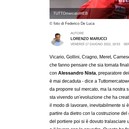
TUTTOmercatoWEB
© foto di Federico De Luca
AUTORE
LORENZO MARUCCI
VENERDÌ 17 GIUGNO 2022, 18:53
SER
Vicario, Gollini, Cragno, Meret, Carnese
che fanno pensare che sia tornata fina
con
Alessandro Nista
, preparatore de
è mai decaduta - dice a Tuttomercatowe
da proporre sul mercato, ma la nostra sc
sta vivendo un'evoluzione che ha creat
il modo di lavorare, inevitabilmente si è
partire da dietro con la costruzione del
del portiere poi si è dovuto tralasciare