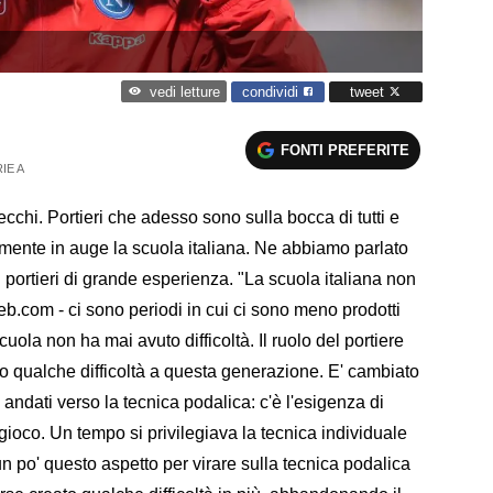
condividi
tweet
vedi letture
FONTI PREFERITE
IE A
cchi. Portieri che adesso sono sulla bocca di tutti e
lmente in auge la scuola italiana. Ne abbiamo parlato
i portieri di grande esperienza. "La scuola italiana non
b.com - ci sono periodi in cui ci sono meno prodotti
uola non ha mai avuto difficoltà. Il ruolo del portiere
o qualche difficoltà a questa generazione. E' cambiato
 andati verso la tecnica podalica: c'è l'esigenza di
 gioco. Un tempo si privilegiava la tecnica individuale
 un po' questo aspetto per virare sulla tecnica podalica