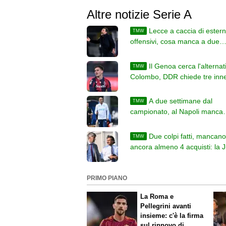
Altre notizie Serie A
Lecce a caccia di estern
TMW
offensivi, cosa manca a due
settimane dall'inizio del camp
Il Genoa cerca l'alternat
TMW
Colombo, DDR chiede tre inne
cosa manca ai liguri
A due settimane dal
TMW
campionato, al Napoli manca
almeno un difensore. Altri colp
legati alle uscite
Due colpi fatti, mancano
TMW
ancora almeno 4 acquisti: la 
stringe e prova ad accelerare
PRIMO PIANO
La Roma e
Pellegrini avanti
insieme: c'è la firma
sul rinnovo di