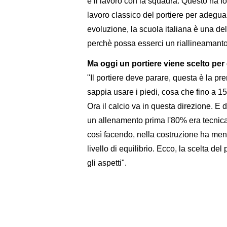
e il lavoro con la squadra. Questo ha fo
lavoro classico del portiere per adegu
evoluzione, la scuola italiana è una del
perchè possa esserci un riallineamant
Ma oggi un portiere viene scelto per
"Il portiere deve parare, questa è la pr
sappia usare i piedi, cosa che fino a 15 
Ora il calcio va in questa direzione. 
un allenamento prima l'80% era tecnica 
così facendo, nella costruzione ha meno
livello di equilibrio. Ecco, la scelta de
gli aspetti".