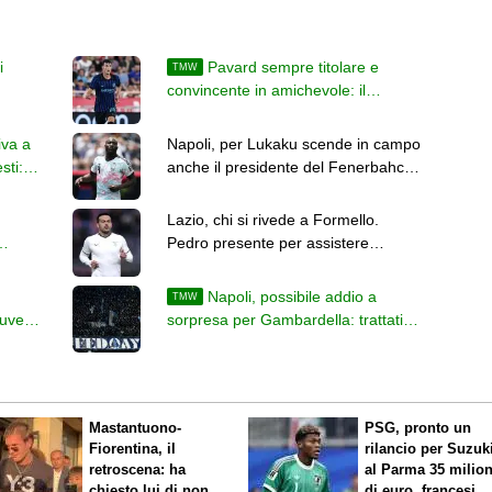
i
Pavard sempre titolare e
TMW
convincente in amichevole: il
ionato
francese si tiene stretta l'Inter
iva a
Napoli, per Lukaku scende in campo
sti:
anche il presidente del Fenerbahce:
novità a breve
Lazio, chi si rivede a Formello.
Pedro presente per assistere
i
all'allenamento di Gattuso
Napoli, possibile addio a
TMW
Juve
sorpresa per Gambardella: trattativa
avanzata con l'Avellino
Mastantuono-
PSG, pronto un
Fiorentina, il
rilancio per Suzuk
retroscena: ha
al Parma 35 milion
chiesto lui di non
di euro, francesi