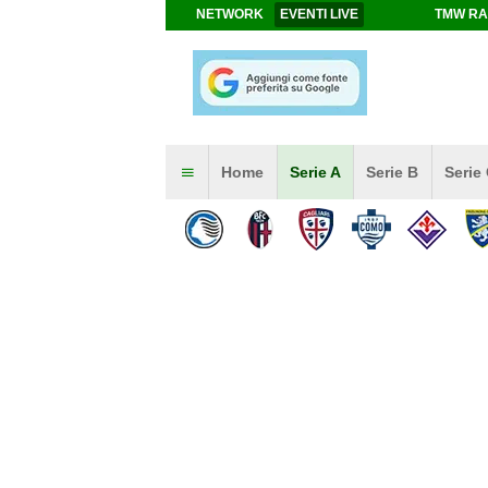
NETWORK
EVENTI LIVE
TMW RA
Home
Serie A
Serie B
Serie