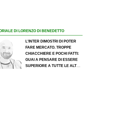
ORIALE DI LORENZO DI BENEDETTO
L'INTER DIMOSTRI DI POTER
FARE MERCATO. TROPPE
CHIACCHIERE E POCHI FATTI:
GUAI A PENSARE DI ESSERE
SUPERIORE A TUTTE LE ALTRE
A PRESCINDERE. JUVE, IL
PORTIERE PUÒ DIVENTARE UN
"PROBLEMA". MILAN-LEAO,
SERVE UNA DECISIONE NETTA