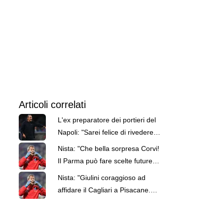
Articoli correlati
L'ex preparatore dei portieri del
Napoli: "Sarei felice di rivedere
Sarri in azzurro, e col lieto fine"
Nista: "Che bella sorpresa Corvi!
Il Parma può fare scelte future
con grande serenità"
Nista: "Giulini coraggioso ad
affidare il Cagliari a Pisacane.
Spero raggiunga la salvezza"