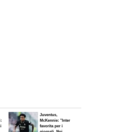
Juventus,
i:
McKennie: "Inter
i
favorita per i
giornali. Noi