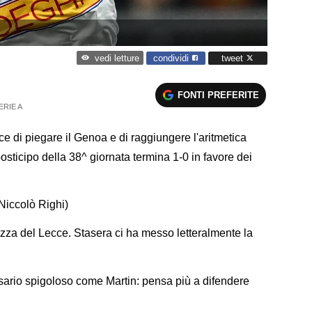
condividi
tweet
vedi letture
FONTI PREFERITE
ERIE A
ce di piegare il Genoa e di raggiungere l'aritmetica
posticipo della 38^ giornata termina 1-0 in favore dei
Niccolò Righi)
ezza del Lecce. Stasera ci ha messo letteralmente la
sario spigoloso come Martin: pensa più a difendere