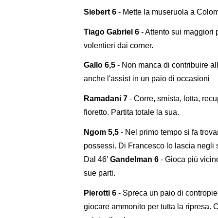
Siebert 6
- Mette la museruola a Colomb
Tiago Gabriel 6
- Attento sui maggiori 
volentieri dai corner.
Gallo 6,5
- Non manca di contribuire all
anche l'assist in un paio di occasioni
Ramadani 7
- Corre, smista, lotta, re
fioretto. Partita totale la sua.
Ngom 5,5
- Nel primo tempo si fa trov
possessi. Di Francesco lo lascia negli sp
Dal 46'
Gandelman 6
- Gioca più vicin
sue parti.
Pierotti 6
- Spreca un paio di contropi
giocare ammonito per tutta la ripresa. Cr