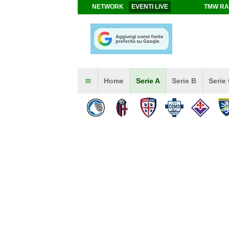
NETWORK
EVENTI LIVE
TMW RA
Home
Serie A
Serie B
Serie