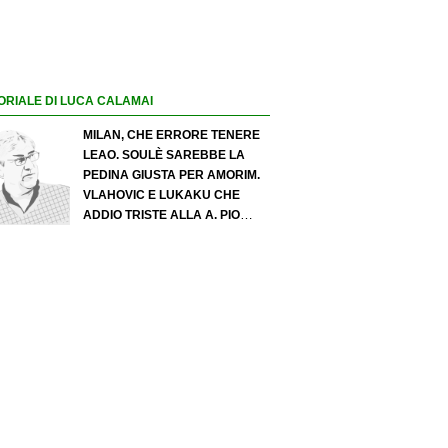
ORIALE DI LUCA CALAMAI
MILAN, CHE ERRORE TENERE
LEAO. SOULÈ SAREBBE LA
PEDINA GIUSTA PER AMORIM.
VLAHOVIC E LUKAKU CHE
ADDIO TRISTE ALLA A. PIO
ESPOSITO PUÒ SPOSTARE IL
VALORE DELL’INTER. COSA
CHIEDO A ZOLA