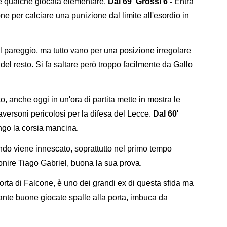
e qualche giocata elementare.
Dal 69' Grossi 6 -
Entra
ne per calciare una punizione dal limite all'esordio in
l pareggio, ma tutto vano per una posizione irregolare
l resto. Si fa saltare però troppo facilmente da Gallo
 anche oggi in un'ora di partita mette in mostra le
aversoni pericolosi per la difesa del Lecce.
Dal 60'
ngo la corsia mancina.
ndo viene innescato, soprattutto nel primo tempo
ire Tiago Gabriel, buona la sua prova.
rta di Falcone, è uno dei grandi ex di questa sfida ma
 Tante buone giocate spalle alla porta, imbuca da