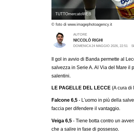
TUTTOmercatoWEB
© foto di www.imagephotoagency.it
AUTORE
NICCOLÒ RIGHI
DOMENICA 24 MAGGIO 2026, 22:51
S
Il gol in avvio di Banda permette al Lec
salvezza in Serie A. Al Via del Mare il 
salentini.
LE PAGELLE DEL LECCE
(A cura di 
Falcone 6,5
- L'uomo in più della salv
faccia per difendere il vantaggio.
Veiga 6,5
- Tiene botta contro un avver
che a salire in fase di possesso.