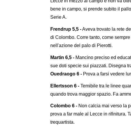
Lecce in mezzo al campo e non va oltr
bene in campo, si prende subito il pallo
Serie A.
Frendrup 5,5 -
Aveva trovato la rete de
di Colombo. Corre tanto, come sempre de
nell'azione del palo di Pierotti.
Martin 6,5 -
Mancino preciso ed educato,
sue doti specie sui piazzati. Disegna tr
Ouedraogo 6 -
Prova a farsi vedere lu
Ellertsson 6 -
Temibile tra le linee qua
quando trova maggior spazio. Fa ammon
Colombo 6 -
Non calcia mai verso la po
prova a far male al Lecce in rifinitura.
trequartista.