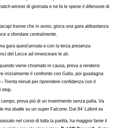
atch-winner di giornata e ne fa le spese il difensore di
tacapi tranne che in avvio, gioca una gara abbastanza
esce a sfondare centralmente.
a gara quest'annata e con la terza presenza
anci del Lecce ad innesceare le ali.
 quando viene chiamato in causa, prova a rendersi
fre inizialmente il confronto con Gallo, poi guadagna
 -
Trenta minuti per riprendere confidenza con il
 stop.
campo, prova più di un inserimento senza palla. Va
e ma sbatte su un super Falcone. Dal 84' Lafont sv.
sato nel corso di tutta la partita, ha maggior fame il