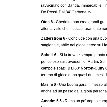
ravvicinato con Banda, immarcabile il m
De Rossi. Dal 84' Carbone sv.
Otoa 6 -
Cheddira non crea grandi grat
attenta visto che il Lecce raramente ri
Zatterstrom 6 -
Conclude con una buon
stagionale, abile nel gioco aereo su i l
Sabelli 6 -
Si fa trovare sempre pronto
pericoloso sui traversoni di Martin. Sof
campo e spazi.
Dal 60' Norton-Cuffy 6
terreno di gioco dopo quasi due mesi di
Masini 6 -
Una buona gara in mezzo al 
anche ad un passo dalla gioia personal
Amorim 5,5 -
Ritmo un po' troppo compas