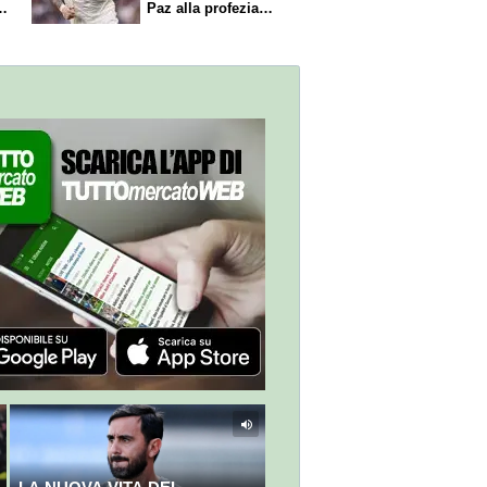
Paz alla profezia
sulla Serie A