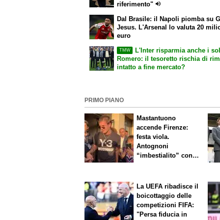
riferimento"
Dal Brasile: il Napoli piomba su G
Jesus. L'Arsenal lo valuta 20 mili
euro
L'Inter risparmia anche i sol
TMW
Romero: il tesoretto rischia di ri
intatto a fine mercato?
PRIMO PIANO
Mastantuono
accende Firenze:
festa viola.
Antognoni
“imbestialito” con
Commisso
La UEFA ribadisce il
boicottaggio delle
competizioni FIFA:
"Persa fiducia in