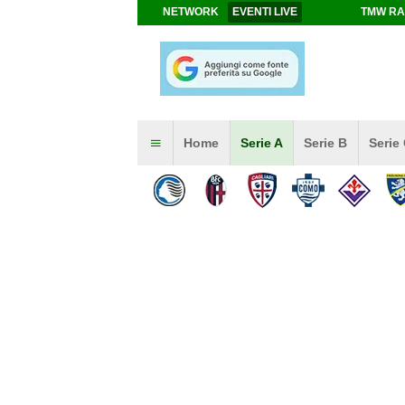
NETWORK
EVENTI LIVE
TMW RA
Home
Serie A
Serie B
Serie