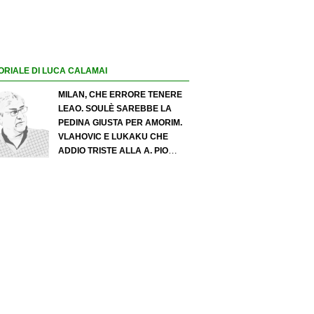
ORIALE DI LUCA CALAMAI
MILAN, CHE ERRORE TENERE
LEAO. SOULÈ SAREBBE LA
PEDINA GIUSTA PER AMORIM.
VLAHOVIC E LUKAKU CHE
ADDIO TRISTE ALLA A. PIO
ESPOSITO PUÒ SPOSTARE IL
VALORE DELL’INTER. COSA
CHIEDO A ZOLA