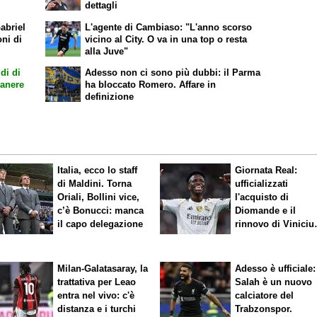
dettagli
abriel
L'agente di Cambiaso: "L'anno scorso
oni di
vicino al City. O va in una top o resta
alla Juve"
di di
Adesso non ci sono più dubbi: il Parma
manere
ha bloccato Romero. Affare in
definizione
Italia, ecco lo staff
Giornata Real:
di Maldini. Torna
ufficializzati
Oriali, Bollini vice,
l'acquisto di
c’è Bonucci: manca
Diomande e il
il capo delegazione
rinnovo di Viniciu
Sfuma Rodri
Milan-Galatasaray, la
Adesso è ufficiale:
trattativa per Leao
Salah è un nuovo
entra nel vivo: c'è
calciatore del
distanza e i turchi
Trabzonspor.