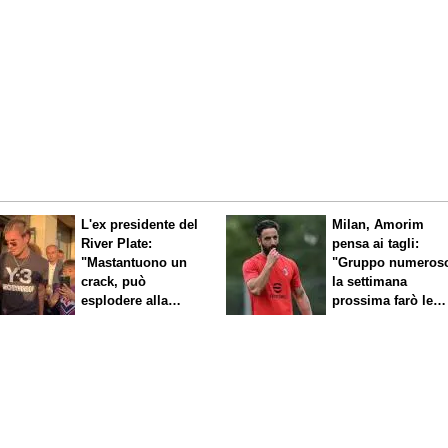
L'ex presidente del
Milan, Amorim
River Plate:
pensa ai tagli:
"Mastantuono un
"Gruppo numeros
crack, può
la settimana
esplodere alla
prossima farò le
Fiorentina"
scelte"