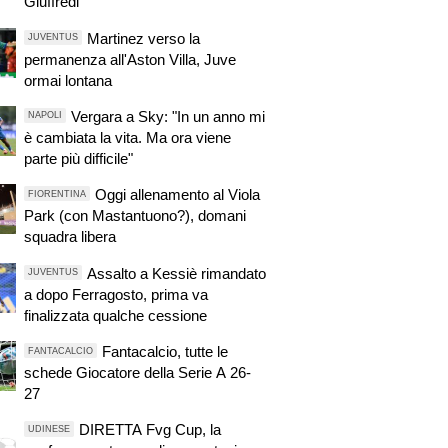
Giuffredi
Martinez verso la
JUVENTUS
permanenza all'Aston Villa, Juve
ormai lontana
Vergara a Sky: "In un anno mi
NAPOLI
è cambiata la vita. Ma ora viene
parte più difficile"
Oggi allenamento al Viola
FIORENTINA
Park (con Mastantuono?), domani
squadra libera
Assalto a Kessiè rimandato
JUVENTUS
a dopo Ferragosto, prima va
finalizzata qualche cessione
Fantacalcio, tutte le
FANTACALCIO
schede Giocatore della Serie A 26-
27
DIRETTA Fvg Cup, la
UDINESE