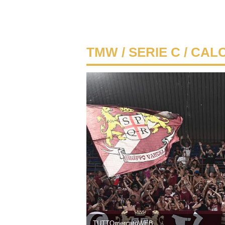
TMW
/
SERIE C
/ CAL
TUTTOmercatoWEB