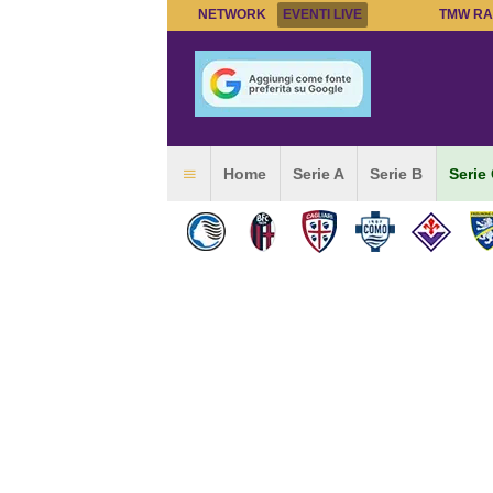
NETWORK
EVENTI LIVE
TMW RA
Home
Serie A
Serie B
Serie