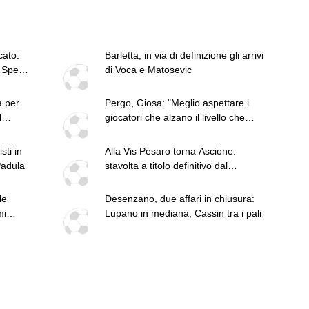
cato:
Barletta, in via di definizione gli arrivi
. Spero
di Voca e Matosevic
a per
Pergo, Giosa: "Meglio aspettare i
l
giocatori che alzano il livello che
prender gente per fare numero"
sti in
Alla Vis Pesaro torna Ascione:
Padula
stavolta a titolo definitivo dal
Venezia. Firma un triennale
le
Desenzano, due affari in chiusura:
mi
Lupano in mediana, Cassin tra i pali
"