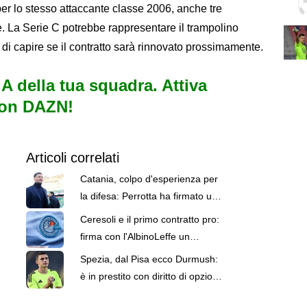
r lo stesso attaccante classe 2006, anche tre
. La Serie C potrebbe rappresentare il trampolino
 di capire se il contratto sarà rinnovato prossimamente.
e A della tua squadra. Attiva
con DAZN!
Articoli correlati
Catania, colpo d'esperienza per
la difesa: Perrotta ha firmato un
annuale con opzione
Ceresoli e il primo contratto pro:
firma con l'AlbinoLeffe un
accordo annuale con opzione
Spezia, dal Pisa ecco Durmush:
è in prestito con diritto di opzione
e contro opzione