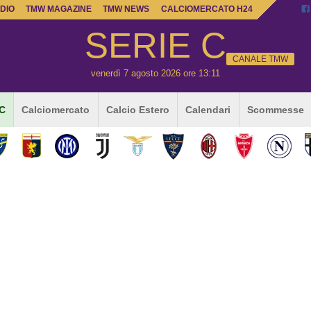
DIO
TMW MAGAZINE
TMW NEWS
CALCIOMERCATO H24
SERIE C
CANALE TMW
venerdì 7 agosto 2026 ore 13:11
 C
Calciomercato
Calcio Estero
Calendari
Scommesse