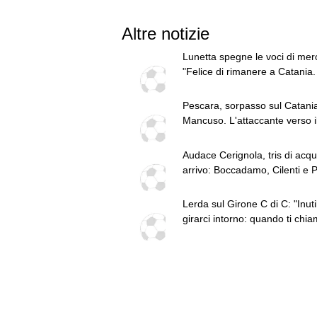
Altre notizie
Lunetta spegne le voci di mer
"Felice di rimanere a Catania
di restare a lungo"
Pescara, sorpasso sul Catani
Mancuso. L'attaccante verso i
ritorno
Audace Cerignola, tris di acqui
arrivo: Boccadamo, Cilenti e 
Lerda sul Girone C di C: "Inuti
girarci intorno: quando ti chia
Catania devi ambire a vincere