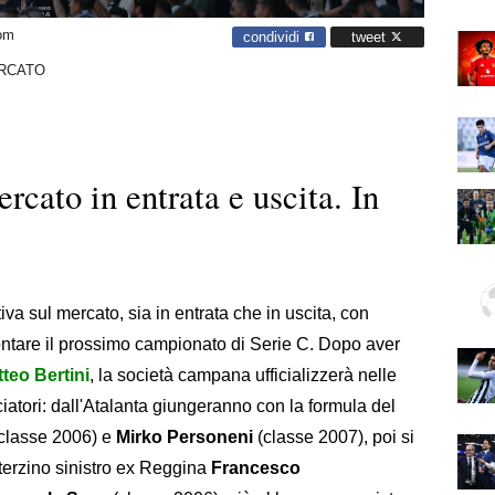
com
condividi
tweet
RCATO
rcato in entrata e uscita. In
va sul mercato, sia in entrata che in uscita, con
ffrontare il prossimo campionato di Serie C. Dopo aver
tteo Bertini
, la società campana ufficializzerà nelle
lciatori: dall'Atalanta giungeranno con la formula del
classe 2006) e
Mirko Personeni
(classe 2007), poi si
terzino sinistro ex Reggina
Francesco