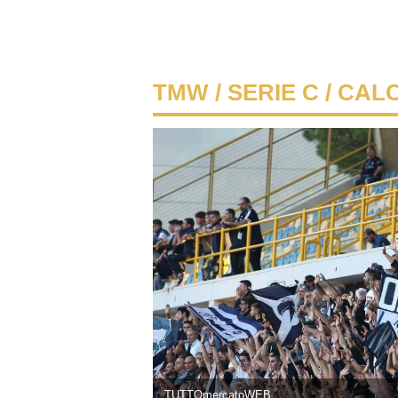
TMW
/
SERIE C
/ CAL
TUTTOmercatoWEB