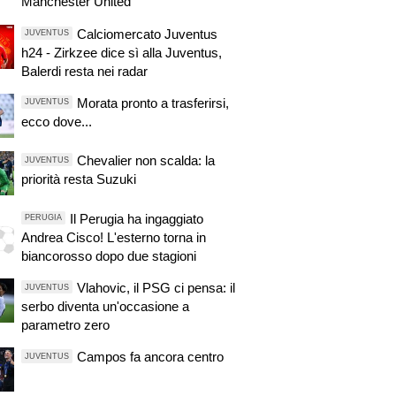
Manchester United
Calciomercato Juventus
JUVENTUS
h24 - Zirkzee dice sì alla Juventus,
Balerdi resta nei radar
Morata pronto a trasferirsi,
JUVENTUS
ecco dove...
Chevalier non scalda: la
JUVENTUS
priorità resta Suzuki
Il Perugia ha ingaggiato
PERUGIA
Andrea Cisco! L'esterno torna in
biancorosso dopo due stagioni
Vlahovic, il PSG ci pensa: il
JUVENTUS
serbo diventa un'occasione a
parametro zero
Campos fa ancora centro
JUVENTUS