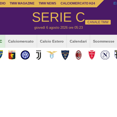
DIO
TMW MAGAZINE
TMW NEWS
CALCIOMERCATO H24
SERIE C
CANALE TMW
giovedì 6 agosto 2026 ore 05:23
 C
Calciomercato
Calcio Estero
Calendari
Scommesse