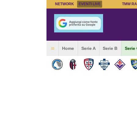
NETWORK
EVENTI LIVE
TMW RA
Home
Serie A
Serie B
Serie