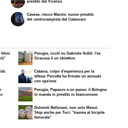
prestito dal Vicenza
Cavese, riecco Maiolo: nuovo prestito
del centrocampista dal Catanzaro
tifosi
Perugia, occhi su Gabriele Arditi: l'ex
più"
Siracusa è un obiettivo
ità:
Catania, colpo d'esperienza per la
difesa: Perrotta ha firmato un annuale
con opzione
e
Perugia, Papazov a un passo: il Bologna
lo
lo manda in prestito in biancorosso
:
Dolomiti Bellunesi, non solo Masut.
i
Stop anche per Toci: "trauma al bicipite
femorale"