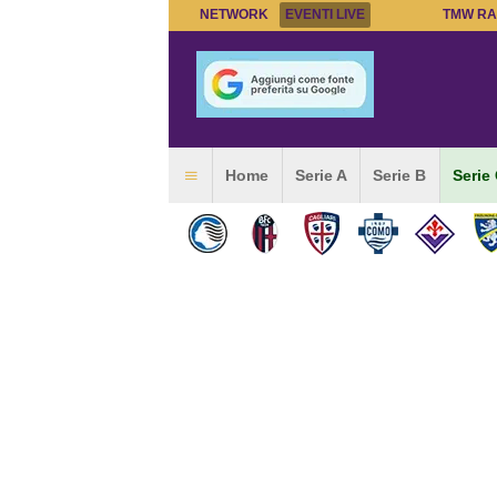
NETWORK
EVENTI LIVE
TMW RA
Home
Serie A
Serie B
Serie