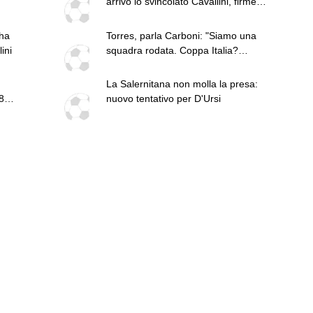
arrivo lo svincolato Cavallini, firmerà
fino al 2029
 ha
Torres, parla Carboni: "Siamo una
ini
squadra rodata. Coppa Italia?
Impegno a cui teniamo"
La Salernitana non molla la presa:
8
nuovo tentativo per D'Ursi