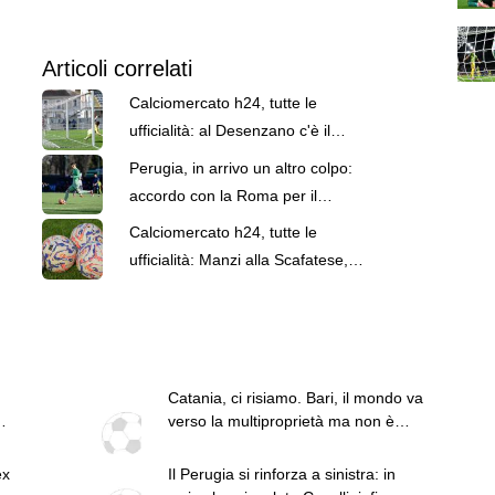
Articoli correlati
Calciomercato h24, tutte le
ufficialità: al Desenzano c'è il
portiere Cassin
Perugia, in arrivo un altro colpo:
accordo con la Roma per il
portiere Zelezny
Calciomercato h24, tutte le
ufficialità: Manzi alla Scafatese,
Voca al Barletta
Catania, ci risiamo. Bari, il mondo va
verso la multiproprietà ma non è
questo il punto
ex
Il Perugia si rinforza a sinistra: in