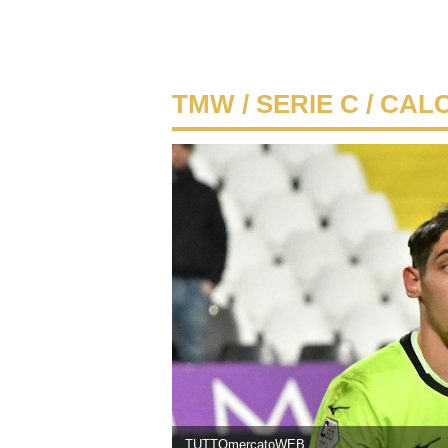
TMW
/
SERIE C
/ CAL
TUTTOmercatoWEB