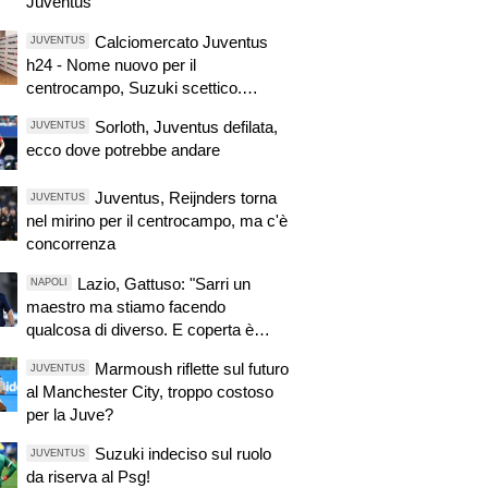
Juventus
Calciomercato Juventus
JUVENTUS
h24 - Nome nuovo per il
centrocampo, Suzuki scettico.
Zhegrova ha offerte
Sorloth, Juventus defilata,
JUVENTUS
ecco dove potrebbe andare
Juventus, Reijnders torna
JUVENTUS
nel mirino per il centrocampo, ma c'è
concorrenza
Lazio, Gattuso: "Sarri un
NAPOLI
maestro ma stiamo facendo
qualcosa di diverso. E coperta è
corta"
Marmoush riflette sul futuro
JUVENTUS
al Manchester City, troppo costoso
per la Juve?
Suzuki indeciso sul ruolo
JUVENTUS
da riserva al Psg!