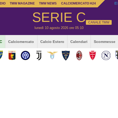
DIO
TMW MAGAZINE
TMW NEWS
CALCIOMERCATO H24
SERIE C
CANALE TMW
lunedì 10 agosto 2026 ore 05:10
 C
Calciomercato
Calcio Estero
Calendari
Scommesse