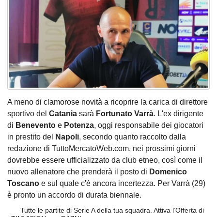
A meno di clamorose novità a ricoprire la carica di direttore
sportivo del
Catania
sarà
Fortunato Varrà
. L'ex dirigente
di
Benevento
e
Potenza
, oggi responsabile dei giocatori
in prestito del
Napoli
, secondo quanto raccolto dalla
redazione di TuttoMercatoWeb.com, nei prossimi giorni
dovrebbe essere ufficializzato da club etneo, così come il
nuovo allenatore che prenderà il posto di
Domenico
Toscano
e sul quale c'è ancora incertezza. Per Varrà (29)
è pronto un accordo di durata biennale.
Tutte le partite di Serie A della tua squadra. Attiva l’Offerta di