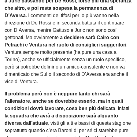
a Juric passando per De Rossi, forse più una speranza
che altro, e poi resta sospesa la permanenza di
D’Aversa
. I commenti dei tifosi per lo più vanno nella
direzione di De Rossi e in seconda battuta il continuare
con D’Aversa, mentre Gattuso e Juric non sono così
gettonati. Ma ovviamente
a decidere sarà Cairo con
Petrachi e Ventura nel ruolo di consiglieri suggeritori
.
Ventura sempre molto presente (ha pure una casa a
Torino), anche se ufficialmente senza un ruolo specifico,
però si potrebbe definirlo un amico-consulente e non va
dimenticato che Sullo il secondo di D’Aversa era anche il
vice di Ventura.
Il problema però non è neppure tanto chi sarà
l’allenatore, anche se dovrebbe esserlo, ma in quali
condizioni dovrà lavorare, cosa ben più delicata
. Infatti
la squadra che avrà a disposizione sarà alquanto
diversa dall’attuale
, visti gli alti e bassi di questa stagione
soprattutto quando c’era Baroni di per sé ci starebbe pure