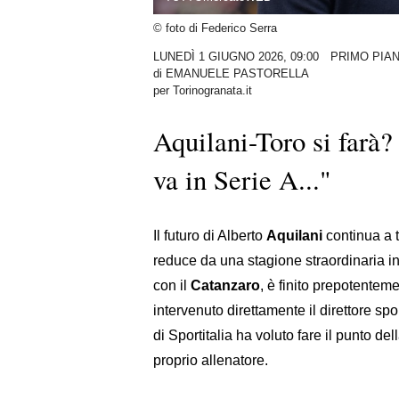
© foto di Federico Serra
LUNEDÌ 1 GIUGNO 2026, 09:00
PRIMO PIA
di
EMANUELE PASTORELLA
per Torinogranata.it
Aquilani-Toro si farà? 
va in Serie A..."
Il futuro di Alberto
Aquilani
continua a t
reduce da una stagione straordinaria i
con il
Catanzaro
, è finito prepotentem
intervenuto direttamente il direttore sp
di Sportitalia ha voluto fare il punto de
proprio allenatore.