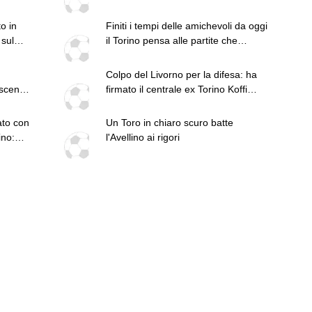
olo e
faremo"
o in
Finiti i tempi delle amichevoli da oggi
 sul
il Torino pensa alle partite che
contano però la squadra non è
ancora completa
Colpo del Livorno per la difesa: ha
oscena
firmato il centrale ex Torino Koffi
Djidji
ato con
Un Toro in chiaro scuro batte
ino:
l'Avellino ai rigori