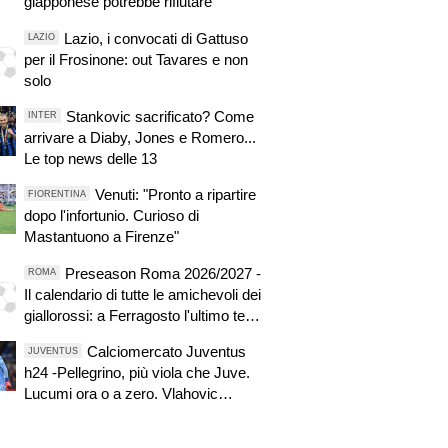
giapponese potrebbe rifiutare
Lazio, i convocati di Gattuso
LAZIO
per il Frosinone: out Tavares e non
solo
Stankovic sacrificato? Come
INTER
arrivare a Diaby, Jones e Romero...
Le top news delle 13
Venuti: "Pronto a ripartire
FIORENTINA
dopo l'infortunio. Curioso di
Mastantuono a Firenze"
Preseason Roma 2026/2027 -
ROMA
Il calendario di tutte le amichevoli dei
giallorossi: a Ferragosto l'ultimo test
con il Borussia Dortmund
Calciomercato Juventus
JUVENTUS
h24 -Pellegrino, più viola che Juve.
Lucumi ora o a zero. Vlahovic
all'Atletico Madrid? Marsiglia su Di
Gregorio! Real su Locatelli. Intrigo