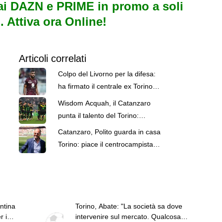
i DAZN e PRIME in promo a soli
. Attiva ora Online!
Articoli correlati
Colpo del Livorno per la difesa:
ha firmato il centrale ex Torino
Koffi Djidji
Wisdom Acquah, il Catanzaro
punta il talento del Torino:
possibile prestito in Serie B
Catanzaro, Polito guarda in casa
Torino: piace il centrocampista
Acquah
ntina
Torino, Abate: "La società sa dove
r i
intervenire sul mercato. Qualcosa