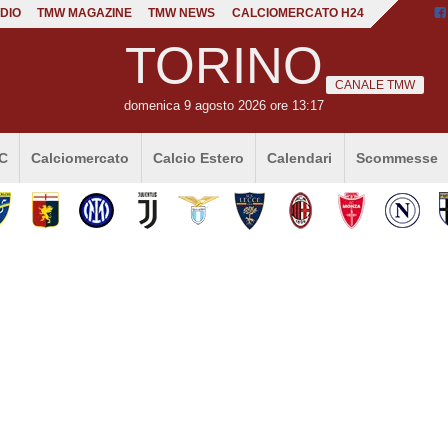
DIO
TMW MAGAZINE
TMW NEWS
CALCIOMERCATO H24
TORINO
CANALE TMW
domenica 9 agosto 2026 ore 13:17
 C
Calciomercato
Calcio Estero
Calendari
Scommesse