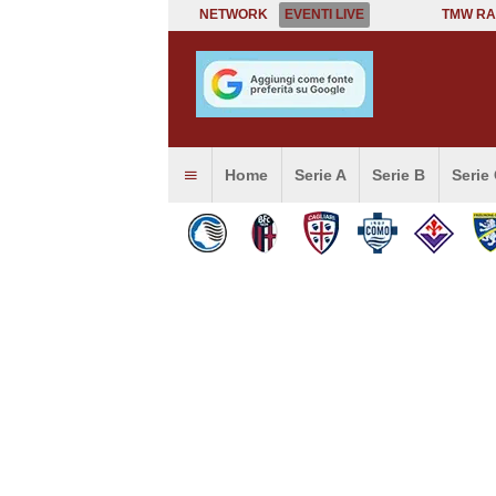
NETWORK
EVENTI LIVE
TMW RA
Home
Serie A
Serie B
Serie