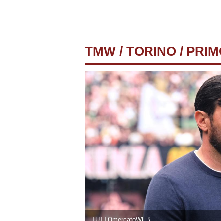
TMW
/
TORINO
/ PRIM
TUTTOmercatoWEB