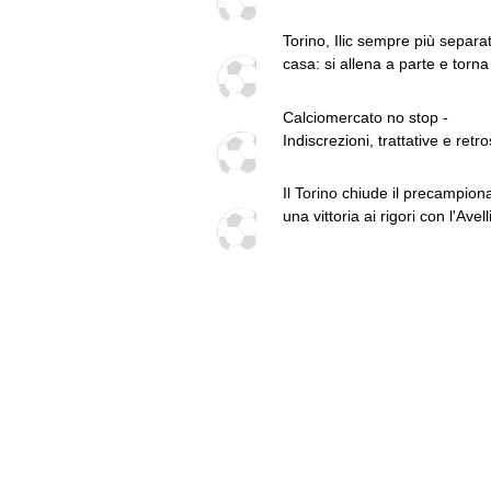
granata concorrenza di Sassu
Parma
Torino, Ilic sempre più separat
casa: si allena a parte e torna
mercato
Calciomercato no stop -
Indiscrezioni, trattative e retr
dell'8 agosto
Il Torino chiude il precampion
una vittoria ai rigori con l'Avell
Mascardi decisivo