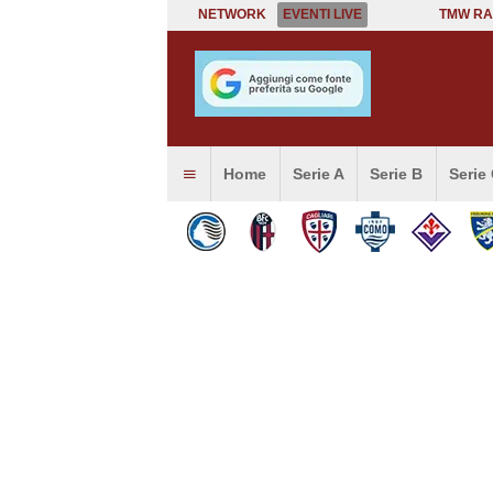
NETWORK
EVENTI LIVE
TMW RA
Home
Serie A
Serie B
Serie